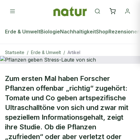
Erde & Umwelt
Biologie
Nachhaltigkeit
Shop
Rezensione
Startseite
/
Erde & Umwelt
/
Artikel
ERDE & UMWELT
Zum ersten Mal haben Forscher
Pflanzen geben Stress-Laute von
Pflanzen offenbar „richtig“ zugehört:
sich
Tomate und Co geben artspezifische
Ultraschalltöne von sich und zwar mit
speziellem Informationsgehalt, zeigt
ihre Studie. Ob die Pflanzen
„zufrieden“ oder aber verletzt oder