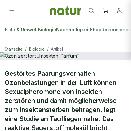
Erde & Umwelt
Biologie
Nachhaltigkeit
Shop
Rezensione
Startseite
/
Biologie
/
Artikel
BIOLOGIE
Gestörtes Paarungsverhalten:
Ozon zerstört „Insekten-Parfum“
Ozonbelastungen in der Luft können
Sexualpheromone von Insekten
zerstören und damit möglicherweise
zum Insektensterben beitragen, legt
eine Studie an Taufliegen nahe. Das
reaktive Sauerstoffmolekül bricht