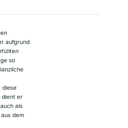
ten
er aufgrund
füllten
lge so
lanzliche
 diese
 dient er
 auch als
e aus dem