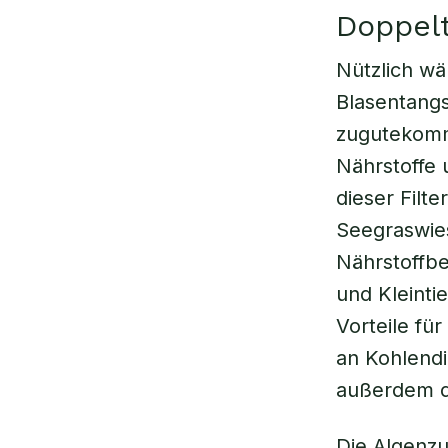
Doppel
Nützlich wä
Blasentangs
zugutekomm
Nährstoffe 
dieser Filt
Seegraswies
Nährstoffbe
und Kleinti
Vorteile fü
an Kohlendi
außerdem d
Die Algenzu