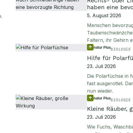
Rechts- oder Li
haben eine bev
5. August 2026
e
.
Menschen bevorzuge
Taubenschwänzchen s
Faltern, ihr Gehirn e
natur Plus
BIOLOGIE
Hilfe für Polarf
23. Juli 2026
Die Polarfüchse in
fast ausgerottet. D
nun wieder.
natur Plus
BIOLOGIE
Kleine Räuber, 
23. Juli 2026
Wie Fuchs, Waschbä