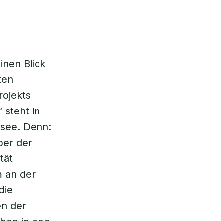
inen Blick
ten
rojekts
 steht in
tsee. Denn:
ber der
tät
m an der
die
en der