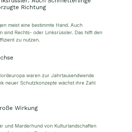
nksrüssler: Auch Schmetterlinge
orzugte Richtung
n meist eine bestimmte Hand. Auch
ind Rechts- oder Linksrüssler. Das hilft den
ffizient zu nutzen.
üchse
 Nordeuropa waren zur Jahrtausendwende
ank neuer Schutzkonzepte wächst ihre Zahl
große Wirkung
r und Marderhund von Kulturlandschaften