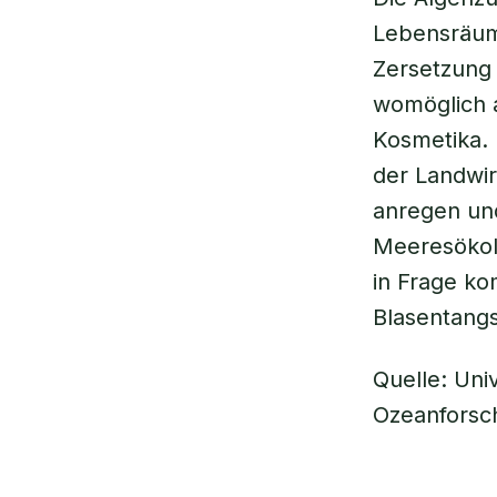
Lebensräume
Zersetzung 
womöglich a
Kosmetika. 
der Landwir
anregen und
Meeresökolo
in Frage ko
Blasentangs
Quelle: Uni
Ozeanforsch