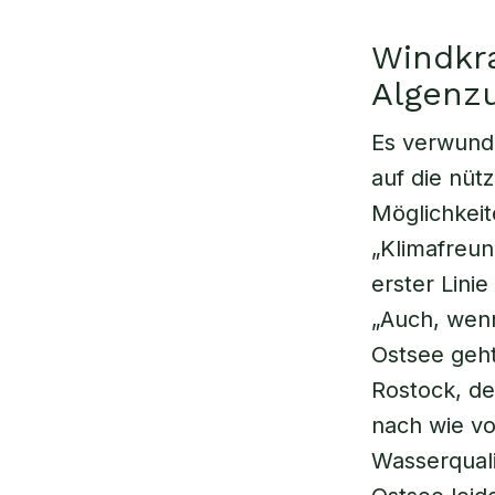
Windkr
Algenzu
Es verwunde
auf die nüt
Möglichkeit
„Klimafreun
erster Lini
„Auch, wenn
Ostsee geht
Rostock, der
nach wie vo
Wasserquali