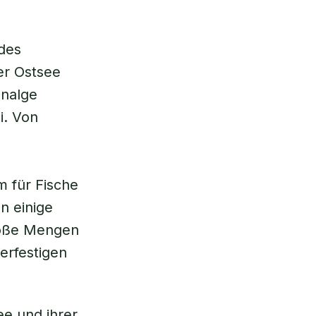
 des
er Ostsee
nalge
i. Von
m für Fische
n einige
roße Mengen
erfestigen
e und ihrer