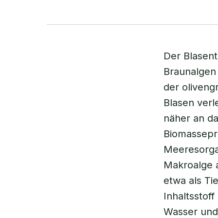
Der Blasent
Braunalgen 
der oliveng
Blasen verl
näher an da
Biomassepro
Meeresorgan
Makroalge a
etwa als Ti
Inhaltsstof
Wasser und