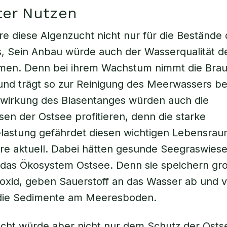
ter Nutzen
re diese Algenzucht nicht nur für die Bestände
, Sein Anbau würde auch der Wasserqualität d
en. Denn bei ihrem Wachstum nimmt die Brau
und trägt so zur Reinigung des Meerwassers be
erwirkung des Blasentanges würden auch die
en der Ostsee profitieren, denn die starke
lastung gefährdet diesen wichtigen Lebensrau
ere aktuell. Dabei hätten gesunde Seegraswiese
r das Ökosystem Ostsee. Denn sie speichern g
oxid, geben Sauerstoff an das Wasser ab und v
ie Sedimente am Meeresboden.
cht würde aber nicht nur dem Schutz der Ostse