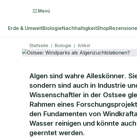
Menü
Erde & Umwelt
Biologie
Nachhaltigkeit
Shop
Rezension
Startseite
/
Biologie
/
Artikel
BIOLOGIE
Algen sind wahre Alleskönner. Sie
Ostsee: Win
sondern sind auch in Industrie u
Wissenschaftler in der Ostsee gle
Algenzuchts
Rahmen eines Forschungsprojekts
den Fundamenten von Windkraftan
Wasser reinigen und könnte auch 
geerntet werden.