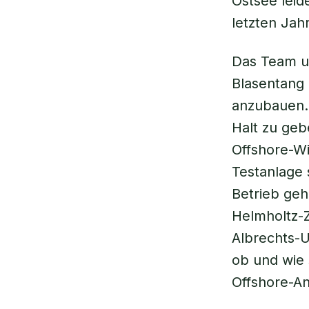
Ostsee leid
letzten Ja
Das Team um
Blasentang 
anzubauen.
Halt zu geb
Offshore-W
Testanlage 
Betrieb ge
Helmholtz-Z
Albrechts-Un
ob und wie 
Offshore-An