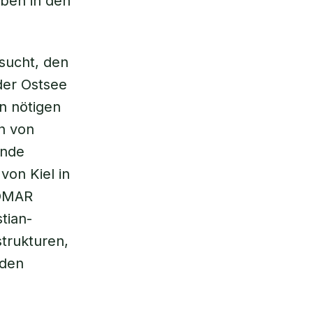
aben in den
sucht, den
 der Ostsee
n nötigen
n von
ende
von Kiel in
EOMAR
tian-
strukturen,
 den