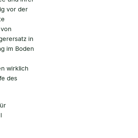
g vor der
te
 von
erersatz in
ng im Boden
n wirklich
fe des
ür
l