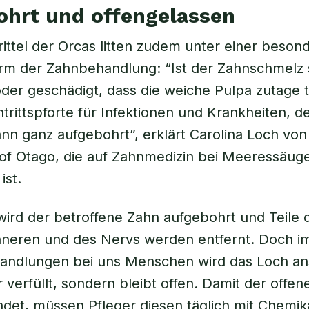
ohrt und offengelassen
rittel der Orcas litten zudem unter einer beson
rm der Zahnbehandlung: “Ist der Zahnschmelz 
der geschädigt, dass die weiche Pulpa zutage tri
ntrittspforte für Infektionen und Krankheiten, d
nn ganz aufgebohrt”, erklärt Carolina Loch von
 of Otago, die auf Zahnmedizin bei Meeressäug
ist.
ird der betroffene Zahn aufgebohrt und Teile 
nneren und des Nervs werden entfernt. Doch i
andlungen bei uns Menschen wird das Loch an
 verfüllt, sondern bleibt offen. Damit der offen
ndet, müssen Pfleger diesen täglich mit Chemik