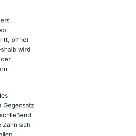
ders
so
tt, öffnet
eshalb wird
 der
ern
des
m Gegensatz
schließend
e Zahn sich
alien