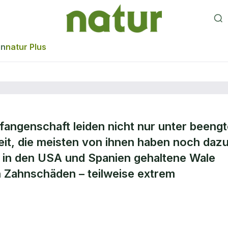
en
natur Plus
angenschaft leiden nicht nur unter beeng
durch
it, die meisten von ihnen haben noch daz
 in den USA und Spanien gehaltene Wale
zen
en Zahnschäden – teilweise extrem