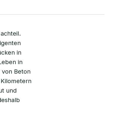
achteil.
igenten
ücken in
 Leben in
 von Beton
 Kilometern
ut und
deshalb