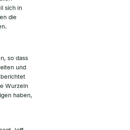
 sich in
en die
en.
n, so dass
weiten und
berichtet
ße Wurzeln
rigen haben,