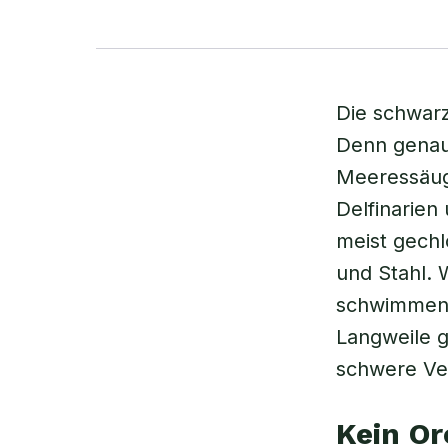
Die schwarz
Denn genau 
Meeressäug
Delfinarien
meist gech
und Stahl. 
schwimmen,
Langweile 
schwere Ve
Kein O