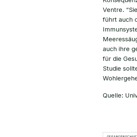
Konsequenze
Ventre. “Si
führt auch o
Immunsystem
Meeressäuge
auch ihre g
für die Ges
Studie soll
Wohlergehe
Quelle: Uni
GEFANGENSCHAF