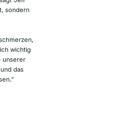
sagt Jeff
t, sondern
nschmerzen,
ich wichtig
e unserer
 und das
sen.”