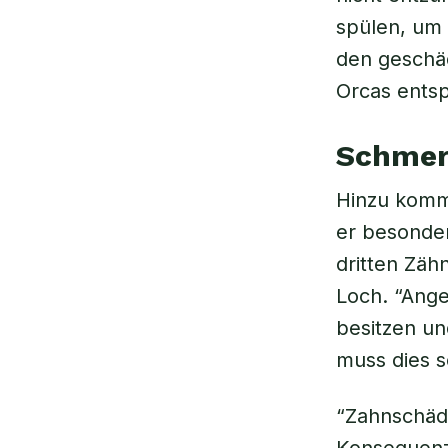
spülen, um 
den geschäd
Orcas entsp
Schmer
Hinzu kommt
er besonder
dritten Zäh
Loch. “Ange
besitzen un
muss dies s
“Zahnschäde