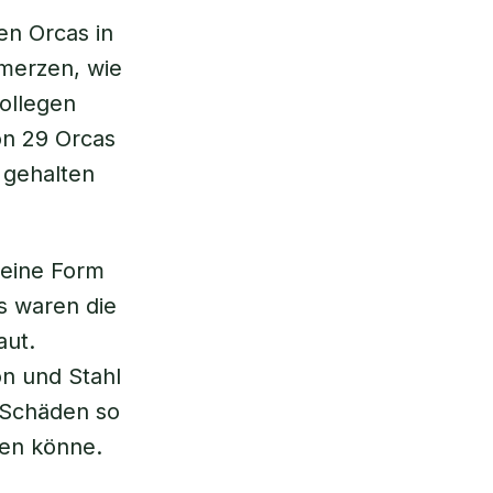
en Orcas in
hmerzen, wie
Kollegen
on 29 Orcas
 gehalten
deine Form
s waren die
aut.
on und Stahl
e Schäden so
ren könne.