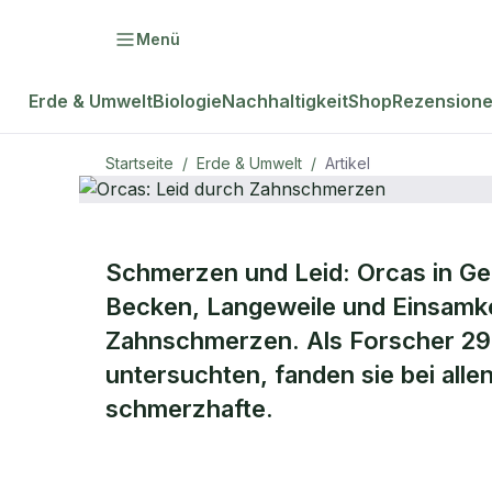
Menü
Erde & Umwelt
Biologie
Nachhaltigkeit
Shop
Rezension
Startseite
/
Erde & Umwelt
/
Artikel
ERDE & UMWELT
Schmerzen und Leid: Orcas in Gef
Orcas: Leid 
Becken, Langeweile und Einsamke
Zahnschmerzen. Als Forscher 29
Zahnschmer
untersuchten, fanden sie bei all
schmerzhafte.