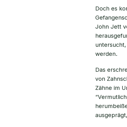
Doch es kom
Gefangensch
John Jett v
herausgefun
untersucht,
werden.
Das erschre
von Zahnsch
Zähne im Unt
“Vermutlich
herumbeißen
ausgeprägt,