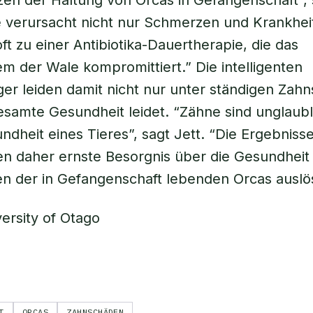
n der Haltung von Orcas in Gefangenschaft”, 
e verursacht nicht nur Schmerzen und Krankhei
ft zu einer Antibiotika-Dauertherapie, die das
 der Wale kompromittiert.” Die intelligenten
r leiden damit nicht nur unter ständigen Zah
esamte Gesundheit leidet. “Zähne sind unglaubl
undheit eines Tieres”, sagt Jett. “Die Ergebniss
ten daher ernste Besorgnis über die Gesundheit
n der in Gefangenschaft lebenden Orcas auslö
versity of Otago
T
ORCAS
ZAHNSCHÄDEN