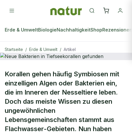
Erde & Umwelt
Biologie
Nachhaltigkeit
Shop
Rezensione
Startseite
/
Erde & Umwelt
/
Artikel
ERDE & UMWELT
Korallen gehen häufig Symbiosen mit
Neue Bakterien in Tiefseekorallen
einzelligen Algen oder Bakterien ein,
gefunden
die im Inneren der Nesseltiere leben.
Doch das meiste Wissen zu diesen
ungewöhnlichen
Lebensgemeinschaften stammt aus
Flachwasser-Gebieten. Nun haben