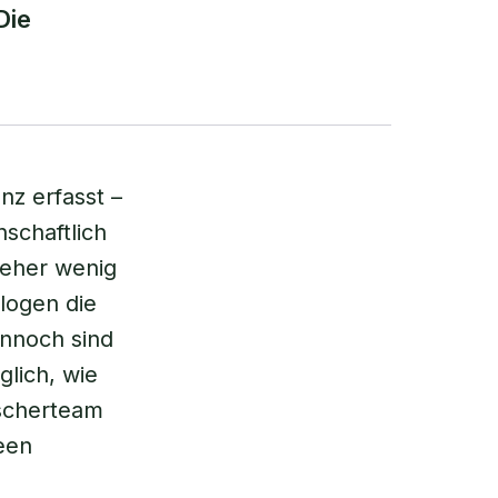
Die
nz erfasst –
schaftlich
 eher wenig
logen die
ennoch sind
lich, wie
rscherteam
een