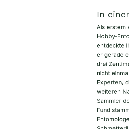
In ein
Als erstem 
Hobby-Ento
entdeckte i
er gerade 
drei Zentim
nicht einma
Experten, d
weiteren N
Sammler de
Fund stamm
Entomologen
Schmetterli