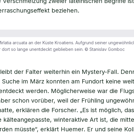
e Verschmelzung zweier lateinischen Begriffe ist
erraschungseffekt beziehen.
irlatia arcuata an der Küste Kroatiens. Aufgrund seiner ungewöhnli
r dort so lange unentdeckt geblieben sein. © Stanislav Gomboc
leibt der Falter weiterhin ein Mystery-Fall. Den
n Suche im März konnten am Fundort keine wei
ntdeckt werden. Möglicherweise war die Flugs
aber schon vorüber, weil der Frühling ungewöhnl
atte, erklären die Forscher. „Es ist möglich, das
 kälteangepasste, winteraktive Art ist, die mitt
den müsste“, erklärt Huemer. Er und seine Kol