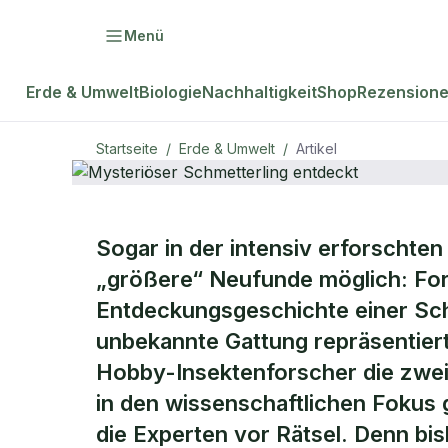
Menü
Erde & Umwelt
Biologie
Nachhaltigkeit
Shop
Rezension
Startseite
/
Erde & Umwelt
/
Artikel
ERDE & UMWELT
Sogar in der intensiv erforschte
Mysteriöser
„größere“ Neufunde möglich: For
Entdeckungsgeschichte einer Schm
entdeckt
unbekannte Gattung repräsentiert.
Hobby-Insektenforscher die zwei
in den wissenschaftlichen Fokus 
die Experten vor Rätsel. Denn bis