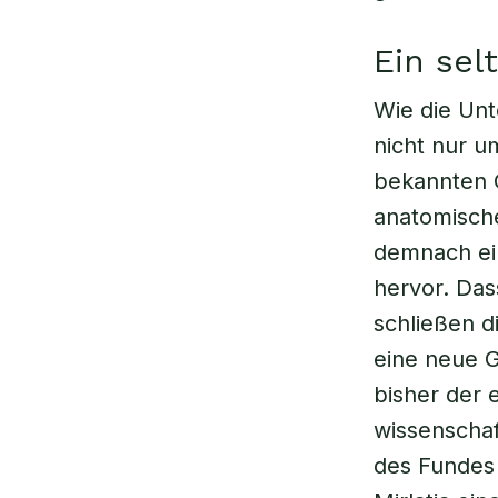
Ein sel
Wie die Unt
nicht nur u
bekannten G
anatomisch
demnach ei
hervor. Das
schließen d
eine neue G
bisher der 
wissenscha
des Fundes 