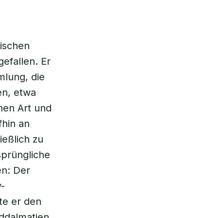
hischen
efallen. Er
mlung, die
en, etwa
hen Art und
fhin an
ießlich zu
sprüngliche
en: Der
-
te er den
üddalmatien