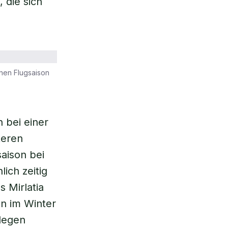
, die sich
chen Flugsaison
n bei einer
teren
aison bei
ich zeitig
s Mirlatia
en im Winter
legen