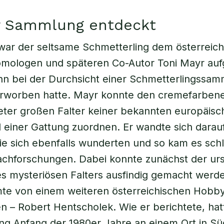
er Sammlung entdeckt
war der seltsame Schmetterling dem österreic
mologen und späteren Co-Autor Toni Mayr aufg
hn bei der Durchsicht einer Schmetterlingssam
erworben hatte. Mayr konnte den cremefarben
eter großen Falter keiner bekannten europäisc
l einer Gattung zuordnen. Er wandte sich darau
ie sich ebenfalls wunderten und so kam es schl
achforschungen. Dabei konnte zunächst der ur
s mysteriösen Falters ausfindig gemacht werd
te von einem weiteren österreichischen Hobby
 – Robert Hentscholek. Wie er berichtete, hat
ng Anfang der 1980er Jahre an einem Ort in S