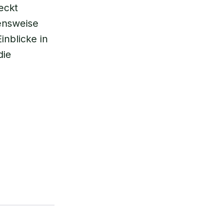
eckt
ensweise
nblicke in
die