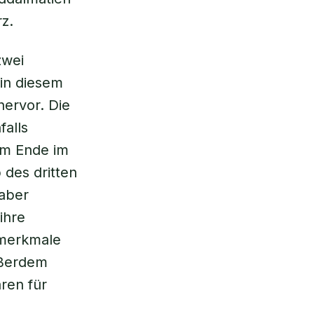
z.
zwei
in diesem
ervor. Die
falls
am Ende im
 des dritten
 aber
ihre
rmerkmale
ußerdem
ren für