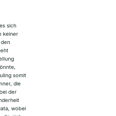
es sich
h keiner
 den
geht
ellung
könnte,
uling somit
nner, die
bei der
nderheit
uata, wobei