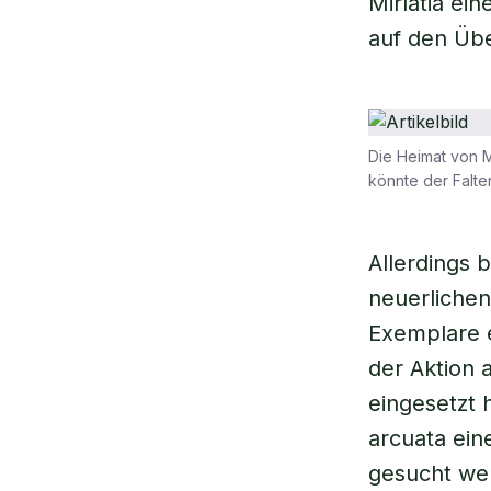
Mirlatia ein
auf den Üb
Die Heimat von M
könnte der Falte
Allerdings b
neuerliche
Exemplare e
der Aktion 
eingesetzt h
arcuata eine
gesucht wer