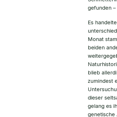
gefunden – 
Es handelte
unterschie
Monat stamm
beiden ande
weitergegeb
Naturhistor
blieb aller
zumindest e
Untersuchu
dieser sel
gelang es i
genetische