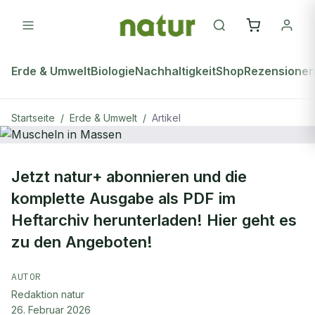
Erde & Umwelt
Biologie
Nachhaltigkeit
Shop
Rezensione
Startseite
/
Erde & Umwelt
/
Artikel
ERDE & UMWELT
Jetzt natur+ abonnieren und die
Muscheln in Massen
komplette Ausgabe als PDF im
Heftarchiv herunterladen! Hier geht es
zu den Angeboten!
AUTOR
Redaktion natur
26. Februar 2026