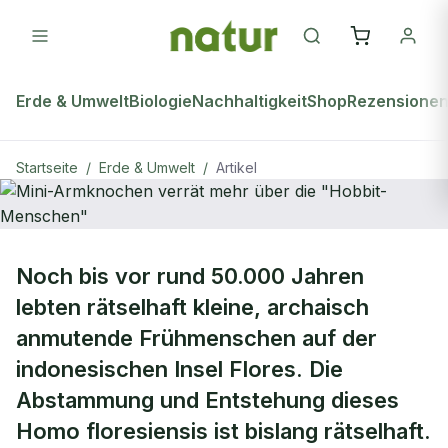
Erde & Umwelt
Biologie
Nachhaltigkeit
Shop
Rezensione
Startseite
/
Erde & Umwelt
/
Artikel
ERDE & UMWELT
Noch bis vor rund 50.000 Jahren
Mini-Armknochen verrät mehr über
lebten rätselhaft kleine, archaisch
die "Hobbit-Menschen"
anmutende Frühmenschen auf der
indonesischen Insel Flores. Die
Abstammung und Entstehung dieses
Homo floresiensis ist bislang rätselhaft.