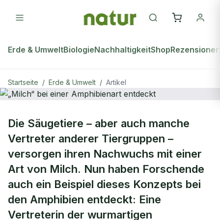
Erde & Umwelt
Biologie
Nachhaltigkeit
Shop
Rezensione
Startseite
/
Erde & Umwelt
/
Artikel
ERDE & UMWELT
Die Säugetiere – aber auch manche
„Milch“ bei einer Amphibienart
Vertreter anderer Tiergruppen –
entdeckt
versorgen ihren Nachwuchs mit einer
Art von Milch. Nun haben Forschende
auch ein Beispiel dieses Konzepts bei
den Amphibien entdeckt: Eine
Vertreterin der wurmartigen