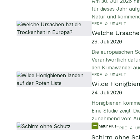
Am 30. Juli 2026 ha
für dieses Jahr aufg
Natur und kommen
ERDE & UMWELT
Welche Ursachen
29. Juli 2026
Die europäischen S
Verantwortlich daf
den Klimawandel au
ERDE & UMWELT
Wilde Honigbien
24. Juli 2026
Honigbienen kommen 
Eine Studie zeigt: D
zunehmend vom Aus
natur Plus
ERDE & U
Schirm ohne Sc