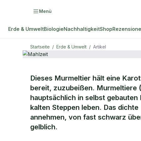
Menü
Erde & Umwelt
Biologie
Nachhaltigkeit
Shop
Rezension
Startseite
/
Erde & Umwelt
/
Artikel
ERDE & UMWELT
Dieses Murmeltier hält eine Karot
Mahlzeit
bereit, zuzubeißen. Murmeltiere 
hauptsächlich in selbst gebauten
kalten Steppen leben. Das dichte
annehmen, von fast schwarz über 
gelblich.