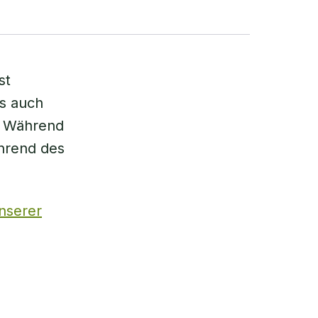
st
ls auch
n. Während
ährend des
unserer