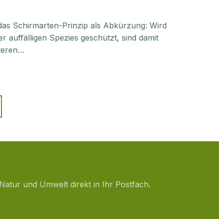
 das Schirmarten-Prinzip als Abkürzung: Wird
 auffälligen Spezies geschützt, sind damit
iteren…
Natur und Umwelt direkt in Ihr Postfach.