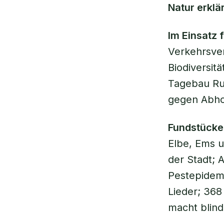
Natur erklä
Im Einsatz 
Verkehrsver
Biodiversit
Tagebau Rus
gegen Abho
Fundstücke
Elbe, Ems 
der Stadt; 
Pestepidemi
Lieder; 368
macht blind