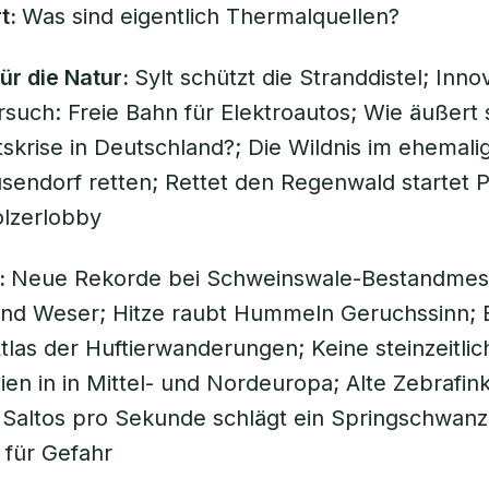
rt:
Was sind eigentlich Thermalquellen?
für die Natur:
Sylt schützt die Stranddistel; Inno
such: Freie Bahn für Elektroautos; Wie äußert s
ätskrise in Deutschland?; Die Wildnis im ehemali
endorf retten; Rettet den Regenwald startet P
lzerlobby
:
Neue Rekorde bei Schweinswale-Bestandmes
und Weser; Hitze raubt Hummeln Geruchssinn; 
Atlas der Huftierwanderungen; Keine steinzeitlic
en in in Mittel- und Nordeuropa; Alte Zebrafin
 Saltos pro Sekunde schlägt ein Springschwan
 für Gefahr