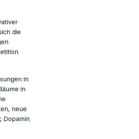
vativer
ich die
gen
etition
sungen in
Bäume in
he
ken, neue
z; Dopamin