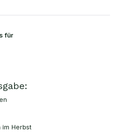
s für
sgabe:
hen
 im Herbst