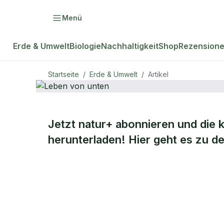
Menü
Erde & Umwelt
Biologie
Nachhaltigkeit
Shop
Rezension
Startseite
/
Erde & Umwelt
/
Artikel
ERDE & UMWELT
Jetzt natur+ abonnieren und die 
Leben von
herunterladen! Hier geht es zu 
unten