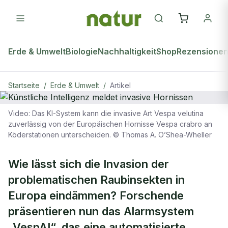
Erde & Umwelt
Biologie
Nachhaltigkeit
Shop
Rezensione
Startseite
/
Erde & Umwelt
/
Artikel
Video: Das KI-System kann die invasive Art Vespa velutina
ERDE & UMWELT
zuverlässig von der Europäischen Hornisse Vespa crabro an
Köderstationen unterscheiden. © Thomas A. O’Shea-Wheller
Künstliche Intelligenz meldet
invasive Hornissen
Wie lässt sich die Invasion der
problematischen Raubinsekten in
Europa eindämmen? Forschende
präsentieren nun das Alarmsystem
„VespAI“, das eine automatisierte