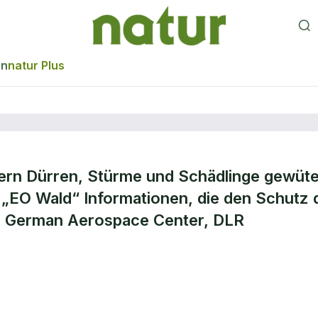
en
natur Plus
ern Dürren, Stürme und Schädlinge gewüte
d im
l „EO Wald“ Informationen, die den Schutz 
e: German Aerospace Center, DLR