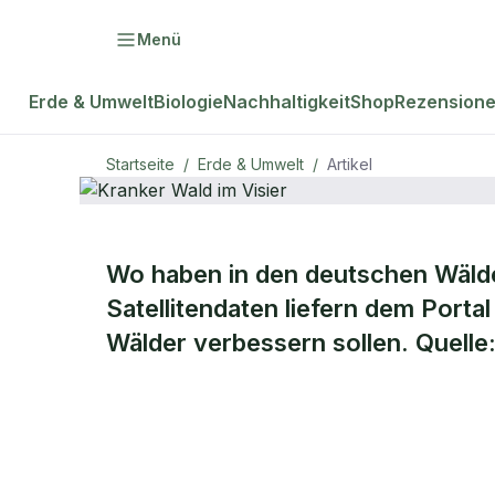
Menü
Erde & Umwelt
Biologie
Nachhaltigkeit
Shop
Rezension
Startseite
/
Erde & Umwelt
/
Artikel
ERDE & UMWELT
Wo haben in den deutschen Wäld
Kranker Wal
Satellitendaten liefern dem Porta
Wälder verbessern sollen. Quell
Visier