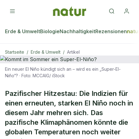
Erde & Umwelt
Biologie
Nachhaltigkeit
Rezensionen
natu
Startseite
/
Erde & Umwelt
/
Artikel
Ein neuer El Niño kündigt sich an – wird es ein „Super-El-
ERDE & UMWELT
Niño“?
·
Foto: MCCAIG/ iStock
Kommt im Sommer ein Super-El-
Niño?
Pazifischer Hitzestau: Die Indizien für
einen erneuten, starken El Niño noch in
diesem Jahr mehren sich. Das
pazifische Klimaphänomen könnte die
globalen Temperaturen noch weiter