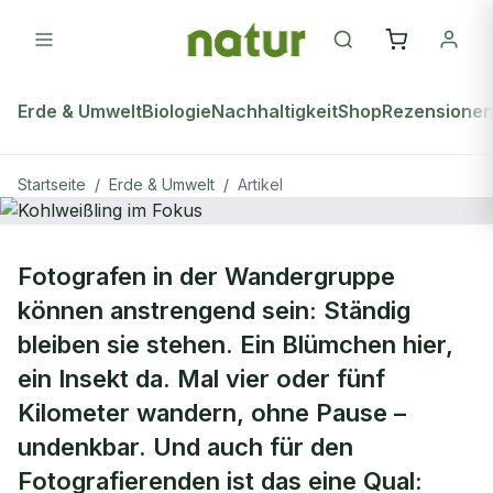
Erde & Umwelt
Biologie
Nachhaltigkeit
Shop
Rezensione
Startseite
/
Erde & Umwelt
/
Artikel
ERDE & UMWELT
Fotografen in der Wandergruppe
Kohlweißling im Fokus
können anstrengend sein: Ständig
bleiben sie stehen. Ein Blümchen hier,
ein Insekt da. Mal vier oder fünf
Kilometer wandern, ohne Pause –
undenkbar. Und auch für den
Fotografierenden ist das eine Qual: