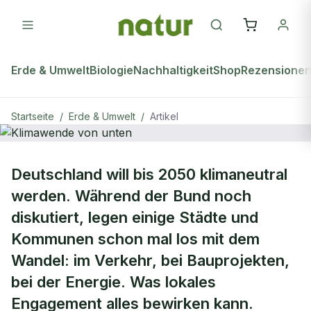
Erde & Umwelt
Biologie
Nachhaltigkeit
Shop
Rezensione
Startseite
/
Erde & Umwelt
/
Artikel
ERDE & UMWELT
Deutschland will bis 2050 klimaneutral
Klimawende von unten
werden. Während der Bund noch
diskutiert, legen einige Städte und
Kommunen schon mal los mit dem
Wandel: im Verkehr, bei Bauprojekten,
bei der Energie. Was lokales
Engagement alles bewirken kann.