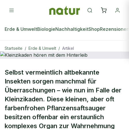
Erde & Umwelt
Biologie
Nachhaltigkeit
Shop
Rezensione
Startseite
/
Erde & Umwelt
/
Artikel
ERDE & UMWELT
Selbst vermeintlich altbekannte
Kleinzikaden hören mit dem
Insekten sorgen manchmal für
Hinterleib
Überraschungen – wie nun im Falle der
Kleinzikaden. Diese kleinen, aber oft
farbenfrohen Pflanzensaftsauger
besitzen offenbar ein erstaunlich
komplexes Organ zur Wahrnehmung