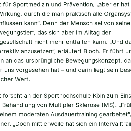
t für Sportmedizin und Prävention, „aber er hat
Wirkung, durch die man praktisch alle Organsy
influssen kann“. Denn der Mensch sei von seine
wegungstier“, das sich aber im Alltag der
esellschaft nicht mehr entfalten kann. „Und d
rrektiv anzusetzen“, erläutert Bloch. Er führt u
an an das ursprüngliche Bewegungskonzept, da
ür uns vorgesehen hat – und darin liegt sein be
icher Wert.
t forscht an der Sporthochschule Köln zum Ein
r Behandlung von Multipler Sklerose (MS). „Fr
t einem moderaten Ausdauertraining gearbeitet“,
er. „Doch mittlerweile hat sich ein Intervalltrai