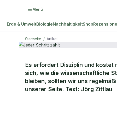
Menü
Erde & Umwelt
Biologie
Nachhaltigkeit
Shop
Rezension
Startseite
/
Artikel
Es erfordert Disziplin und koste
natur Plus
Jeder Schrit
sich, wie die wissenschaftliche S
bleiben, sollten wir uns regelmä
zählt
unserer Seite. Text: Jörg Zittlau