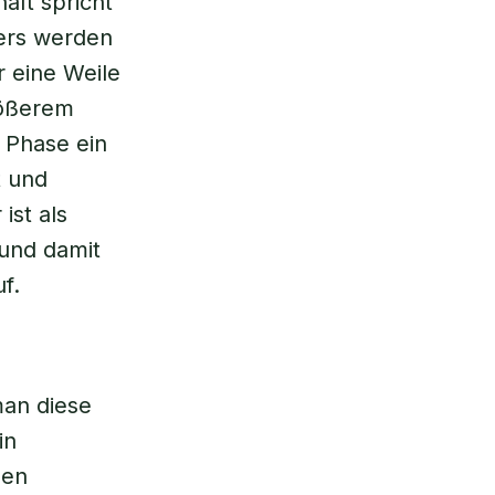
aft spricht
ers werden
r eine Weile
rößerem
 Phase ein
t und
ist als
 und damit
f.
man diese
in
hen