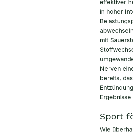
effektiver h
in hoher In
Belastungs
abwechseln.
mit Sauerst
Stoffwechse
umgewandelt
Nerven eine
bereits, da
Entzündunge
Ergebnisse 
Sport f
Wie überhau