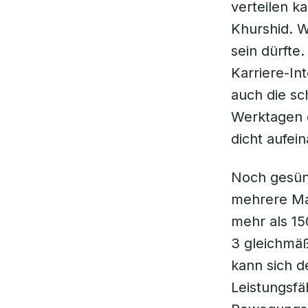
verteilen k
Khurshid. W
sein dürft
Karriere-In
auch die sc
Werktagen e
dicht aufei
Noch gesünde
mehrere Ma
mehr als 15
3 gleichmäß
kann sich d
Leistungsfä