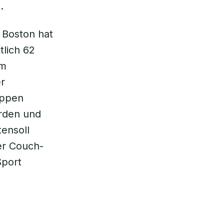
.
 Boston hat
lich 62
um
er
uppen
erden und
ensoll
der Couch-
Sport