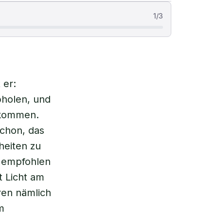
1
/
3
 er:
bholen, und
 kommen.
schon, das
heiten zu
n empfohlen
t Licht am
ren nämlich
m