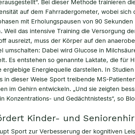
erausgestellt“. Bei dieser Methode trainieren di
tensität auf dem Fahrradergometer, wobei sich 
phasen mit Erholungspausen von 90 Sekunden
 Weil das intensive Training die Versorgung d
off ausreizt, muss der Körper auf den anaerob
l umschalten: Dabei wird Glucose in Milchsäur
. Es entstehen so genannte Laktate, die für H
 ergiebige Energiequelle darstellen. In Studien 
ss in dieser Weise Sport treibende MS-Patiente
n im Gehirn entwickeln. „Und sie zeigten bes
in Konzentrations- und Gedächtnistests“, so Blo
ördert Kinder- und Seniorenhi
pt Sport zur Verbesserung der kognitiven Lei