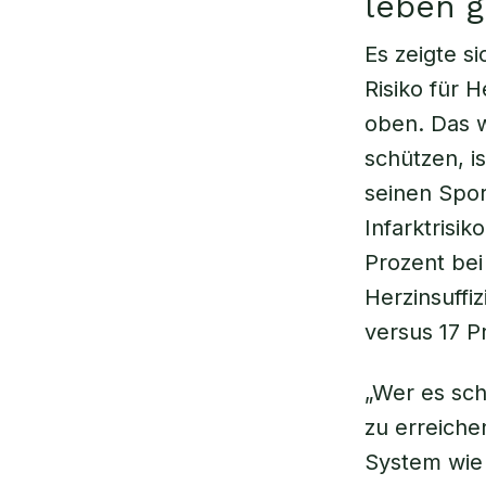
leben 
Es zeigte si
Risiko für H
oben. Das w
schützen, i
seinen Spor
Infarktrisi
Prozent bei
Herzinsuffi
versus 17 P
„Wer es sch
zu erreiche
System wie 