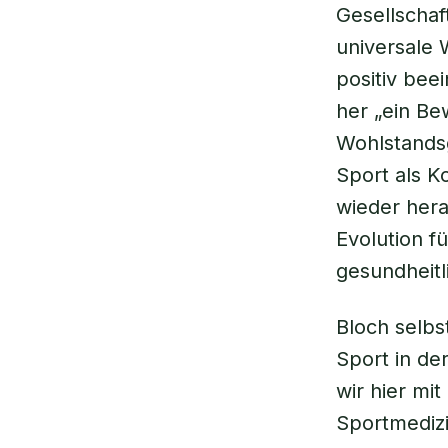
Gesellschaf
universale 
positiv bee
her „ein Be
Wohlstandsg
Sport als Ko
wieder her
Evolution f
gesundheitl
Bloch selbs
Sport in de
wir hier mi
Sportmedizin