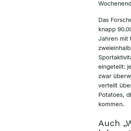
Wochenende
Das Forsche
knapp 90.00
Jahren mit
zweieinhalb
Sportaktivi
eingeteilt:
zwar überw
verteilt üb
Potatoes, d
kommen.
Auch „