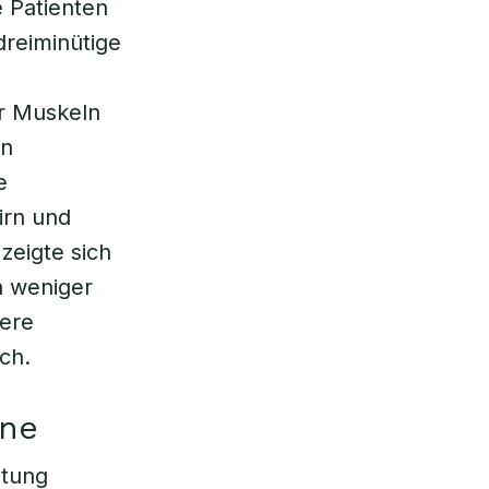
e Patienten
dreiminütige
er Muskeln
en
e
irn und
zeigte sich
n weniger
sere
ch.
rne
stung