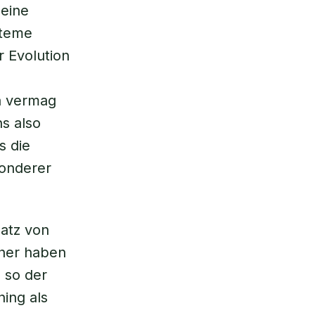
 eine
steme
r Evolution
a vermag
ns also
s die
sonderer
satz von
üher haben
 so der
ning als