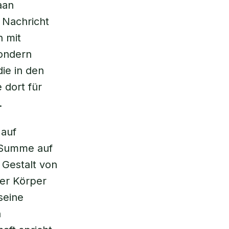
aan
e Nachricht
n mit
sondern
ie in den
 dort für
.
 auf
r Summe auf
 Gestalt von
der Körper
seine
n