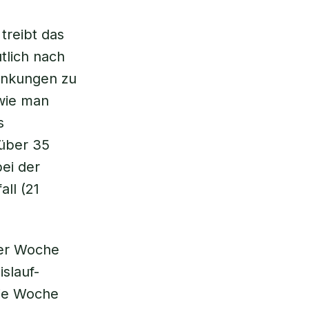
 treibt das
utlich nach
ankungen zu
 wie man
s
nüber 35
bei der
ll (21
der Woche
islauf-
die Woche