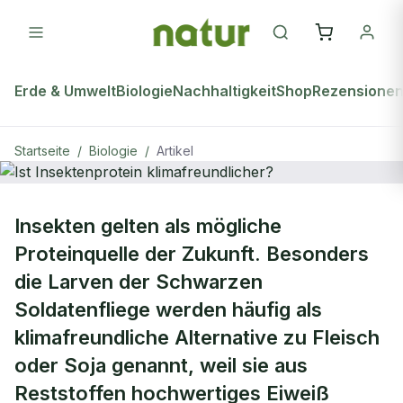
Erde & Umwelt
Biologie
Nachhaltigkeit
Shop
Rezensione
Startseite
/
Biologie
/
Artikel
BIOLOGIE
Insekten gelten als mögliche
Ist Insektenprotein
Proteinquelle der Zukunft. Besonders
klimafreundlicher?
die Larven der Schwarzen
Soldatenfliege werden häufig als
klimafreundliche Alternative zu Fleisch
oder Soja genannt, weil sie aus
Reststoffen hochwertiges Eiweiß