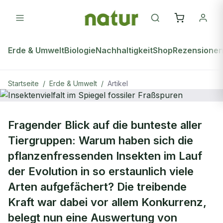
Erde & Umwelt
Biologie
Nachhaltigkeit
Shop
Rezensione
Startseite
/
Erde & Umwelt
/
Artikel
ERDE & UMWELT
Fragender Blick auf die bunteste aller
Insektenvielfalt im Spiegel fossiler
Tiergruppen: Warum haben sich die
Fraßspuren
pflanzenfressenden Insekten im Lauf
der Evolution in so erstaunlich viele
Arten aufgefächert? Die treibende
Kraft war dabei vor allem Konkurrenz,
belegt nun eine Auswertung von