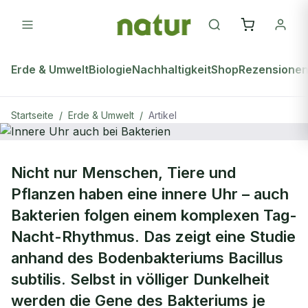
Erde & Umwelt
Biologie
Nachhaltigkeit
Shop
Rezensione
Startseite
/
Erde & Umwelt
/
Artikel
ERDE & UMWELT
Nicht nur Menschen, Tiere und
Innere Uhr auch bei Bakterien
Pflanzen haben eine innere Uhr – auch
Bakterien folgen einem komplexen Tag-
Nacht-Rhythmus. Das zeigt eine Studie
anhand des Bodenbakteriums Bacillus
subtilis. Selbst in völliger Dunkelheit
werden die Gene des Bakteriums je