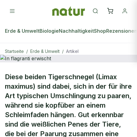
Erde & Umwelt
Biologie
Nachhaltigkeit
Shop
Rezensione
Startseite
/
Erde & Umwelt
/
Artikel
ERDE & UMWELT
Diese beiden Tigerschnegel (Limax
In flagranti erwischt
maximus) sind dabei, sich in der für ihre
Art typischen Umschlingung zu paaren,
während sie kopfüber an einem
Schleimfaden hängen. Gut erkennbar
sind die weißlichen Penes der Tiere,
die bei der Paarung zusammen eine