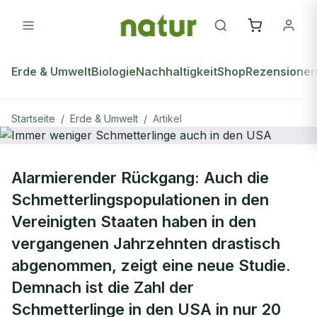
Erde & Umwelt
Biologie
Nachhaltigkeit
Shop
Rezensione
Startseite
/
Erde & Umwelt
/
Artikel
natur Plus
ERDE & UMWELT
Alarmierender Rückgang: Auch die
Immer weniger Schmetterlinge auch
Schmetterlingspopulationen in den
in den USA
Vereinigten Staaten haben in den
vergangenen Jahrzehnten drastisch
abgenommen, zeigt eine neue Studie.
Demnach ist die Zahl der
Schmetterlinge in den USA in nur 20