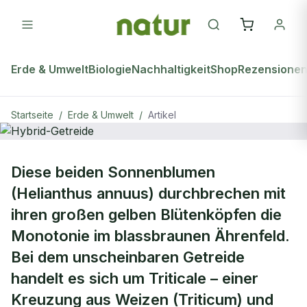
Erde & Umwelt
Biologie
Nachhaltigkeit
Shop
Rezensione
Startseite
/
Erde & Umwelt
/
Artikel
ERDE & UMWELT
Diese beiden Sonnenblumen
Hybrid-Getreide
(Helianthus annuus) durchbrechen mit
ihren großen gelben Blütenköpfen die
Monotonie im blassbraunen Ährenfeld.
Bei dem unscheinbaren Getreide
handelt es sich um Triticale – einer
Kreuzung aus Weizen (Triticum) und