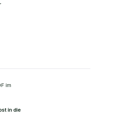
r
DF im
st in die