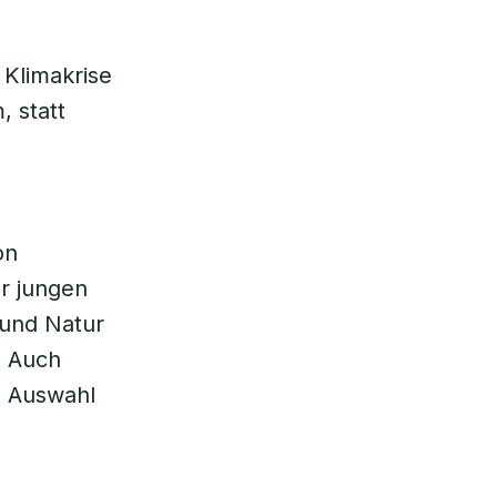
 Klimakrise
, statt
on
er jungen
und Natur
. Auch
e Auswahl