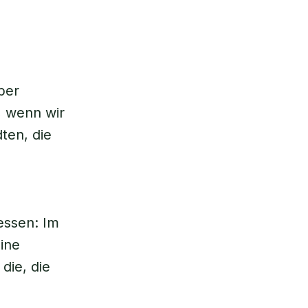
ber
, wenn wir
ten, die
essen: Im
eine
die, die