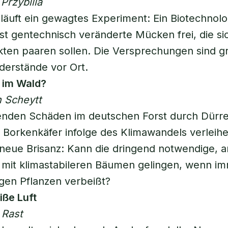
Przybilla
läuft ein gewagtes Experiment: Ein Biotechnolo
st gentechnisch veränderte Mücken frei, die si
kten paaren sollen. Die Versprechungen sind g
derstände vor Ort.
d im Wald?
n Scheytt
enden Schäden im deutschen Forst durch Dürre,
Borkenkäfer infolge des Klimawandels verleih
t neue Brisanz: Kann die dringend notwendige, a
 mit klimastabileren Bäumen gelingen, wenn i
ngen Pflanzen verbeißt?
iße Luft
 Rast