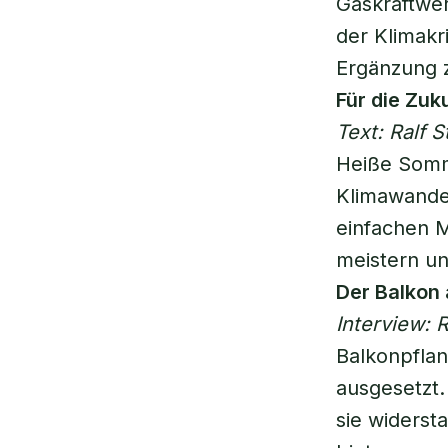
Gaskraftwer
der Klimakri
Ergänzung 
Für die Zuk
Text: Ralf S
Heiße Somme
Klimawandel
einfachen 
meistern un
Der Balkon 
Interview: R
Balkonpflan
ausgesetzt.
sie widerst