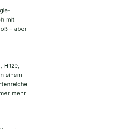
gie-
ch mit
roß – aber
 Hitze,
en einem
rtenreiche
mmer mehr