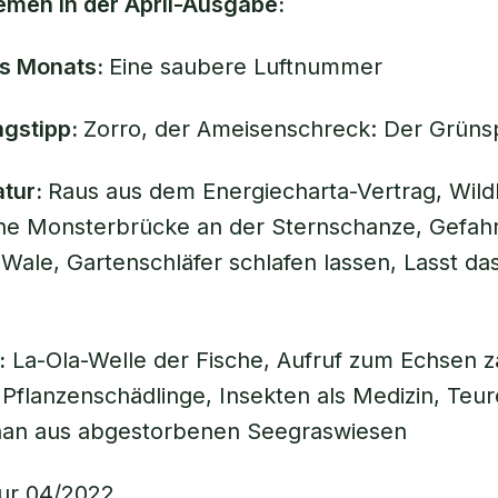
emen in der April-Ausgabe:
s Monats:
Eine saubere Luftnummer
gstipp:
Zorro, der Ameisenschreck: Der Grüns
atur:
Raus aus dem Energiecharta-Vertrag, Wild
ne Monsterbrücke an der Sternschanze, Gefahr
ale, Gartenschläfer schlafen lassen, Lasst da
:
La-Ola-Welle der Fische, Aufruf zum Echsen z
 Pflanzenschädlinge, Insekten als Medizin, Teur
han aus abgestorbenen Seegraswiesen