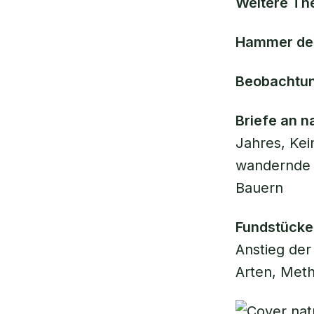
Weitere Th
Hammer de
Beobachtun
Briefe an n
Jahres, Kei
wandernde W
Bauern
Fundstücke
Anstieg der
Arten, Met