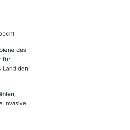
pecht
biene des
 für
s Land den
ählen,
e invasive