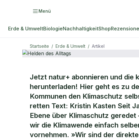
Menü
Erde & Umwelt
Biologie
Nachhaltigkeit
Shop
Rezension
Startseite
/
Erde & Umwelt
/
Artikel
ERDE & UMWELT
Jetzt natur+ abonnieren und die 
Helden des
herunterladen! Hier geht es zu d
Kommunen den Klimaschutz selbst
Alltags
retten Text: Kristin Kasten Seit 
Ebene über Klimaschutz geredet 
wir die Klimawende einfach selbe
vornehmen. »Wir sind der direkte