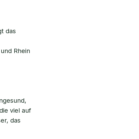
gt das
 und Rhein
 ungesund,
ie viel auf
er, das