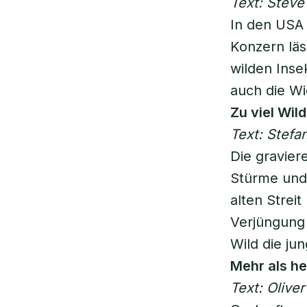
Text: Steve 
In den USA 
Konzern läs
wilden Inse
auch die Wi
Zu viel Wil
Text: Stefa
Die gravier
Stürme und 
alten Strei
Verjüngung
Wild die ju
Mehr als he
Text: Oliver