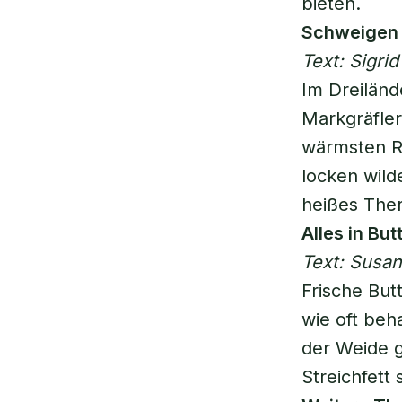
bieten.
Schweigen 
Text: Sigri
Im Dreiländ
Markgräfler
wärmsten R
locken wilde
heißes The
Alles in But
Text: Susa
Frische But
wie oft beh
der Weide g
Streichfett