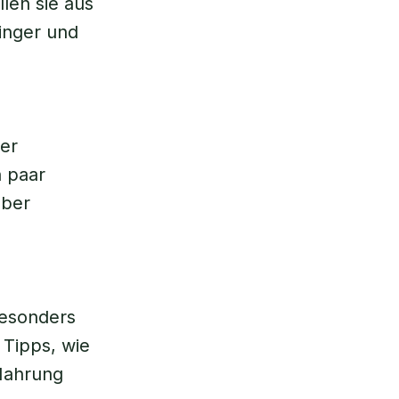
len sie aus
ringer und
er
n paar
aber
besonders
 Tipps, wie
Nahrung