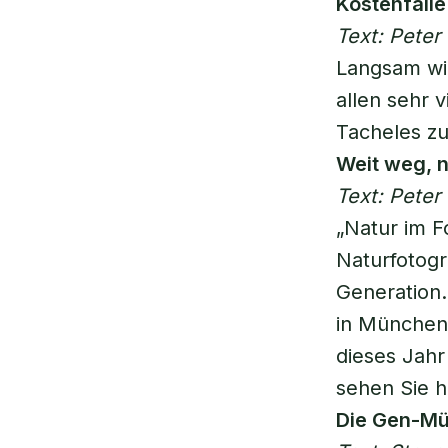
Kostenfalle
Text: Pete
Langsam wir
allen sehr v
Tacheles zu
Weit weg, 
Text: Pete
„Natur im F
Naturfotogr
Generation
in München 
dieses Jahr
sehen Sie hi
Die Gen-M