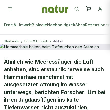
Erde & Umwelt
Biologie
Nachhaltigkeit
Shop
Rezensione
Startseite
/
Erde & Umwelt
/
Artikel
ERDE & UMWELT
Ähnlich wie Meeressäuger die Luft
Hammerhaie halten beim
anhalten, sind erstaunlicherweise auch
Tieftauchen den Atem an
Hammerhaie manchmal mit
ausgesetzter Atmung im Wasser
unterwegs, berichten Forscher: Um bei
ihren Jagdausflügen ins kalte
Tiefenwasser nicht auszukühlen,