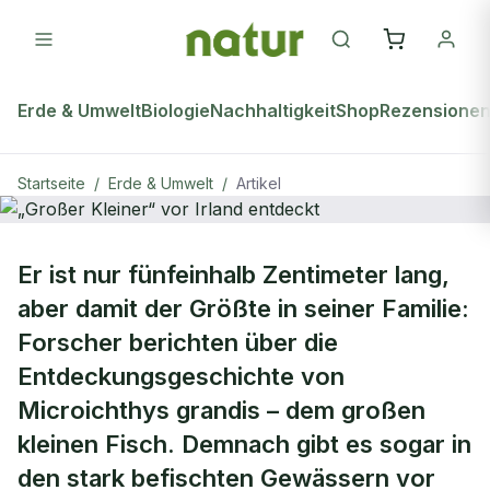
Erde & Umwelt
Biologie
Nachhaltigkeit
Shop
Rezensione
Startseite
/
Erde & Umwelt
/
Artikel
ERDE & UMWELT
Er ist nur fünfeinhalb Zentimeter lang,
„Großer Kleiner“ vor Irland entdeckt
aber damit der Größte in seiner Familie:
Forscher berichten über die
Entdeckungsgeschichte von
Microichthys grandis – dem großen
kleinen Fisch. Demnach gibt es sogar in
den stark befischten Gewässern vor