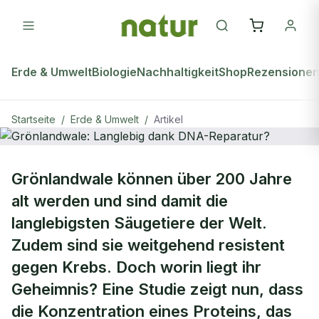
Erde & Umwelt
Biologie
Nachhaltigkeit
Shop
Rezensione
Startseite
/
Erde & Umwelt
/
Artikel
ERDE & UMWELT
Grönlandwale können über 200 Jahre
Grönlandwale: Langlebig dank DNA-
alt werden und sind damit die
Reparatur?
langlebigsten Säugetiere der Welt.
Zudem sind sie weitgehend resistent
gegen Krebs. Doch worin liegt ihr
Geheimnis? Eine Studie zeigt nun, dass
die Konzentration eines Proteins, das