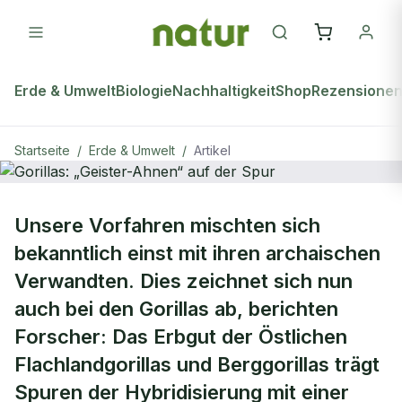
Erde & Umwelt
Biologie
Nachhaltigkeit
Shop
Rezensione
Startseite
/
Erde & Umwelt
/
Artikel
ERDE & UMWELT
Unsere Vorfahren mischten sich
Gorillas: „Geister-Ahnen“ auf der
bekanntlich einst mit ihren archaischen
Spur
Verwandten. Dies zeichnet sich nun
auch bei den Gorillas ab, berichten
Forscher: Das Erbgut der Östlichen
Flachlandgorillas und Berggorillas trägt
Spuren der Hybridisierung mit einer