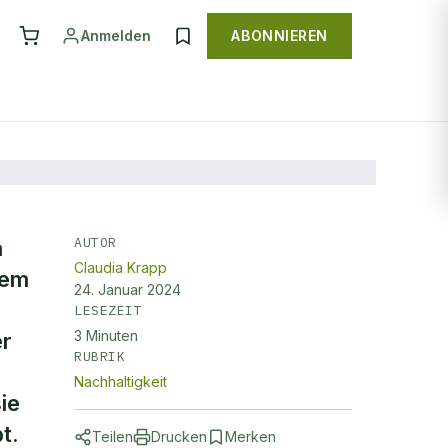
Anmelden
ABONNIEREN
AUTOR
n
Claudia Krapp
e
lem
24. Januar 2024
LESEZEIT
3
Minuten
er
RUBRIK
Nachhaltigkeit
ie
t.
Teilen
Drucken
Merken