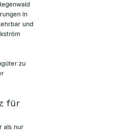
Regenwald
erungen in
kehrbar und
ckström
ngüter zu
er
 für
 als nur