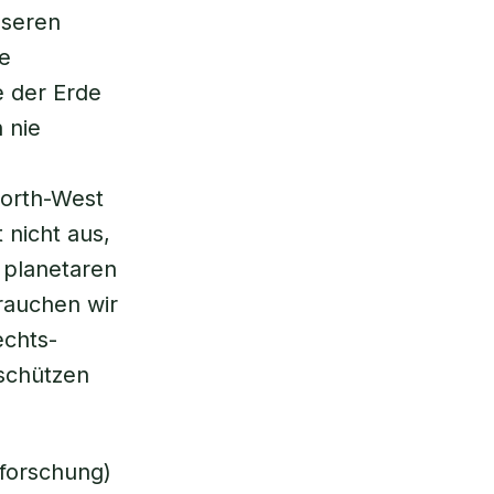
nseren
e
e der Erde
 nie
North-West
 nicht aus,
 planetaren
rauchen wir
echts-
 schützen
nforschung)