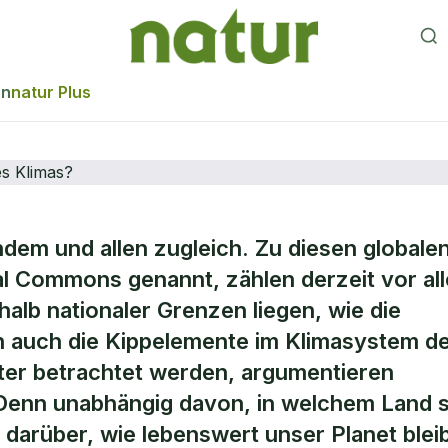
en
natur Plus
ndem und allen zugleich. Zu diesen globale
ntwortung für di
l Commons genannt, zählen derzeit vor al
halb nationaler Grenzen liegen, wie die
e des Klimas?
h auch die Kippelemente im Klimasystem d
ter betrachtet werden, argumentieren
 Denn unabhängig davon, in welchem Land s
darüber, wie lebenswert unser Planet bleib