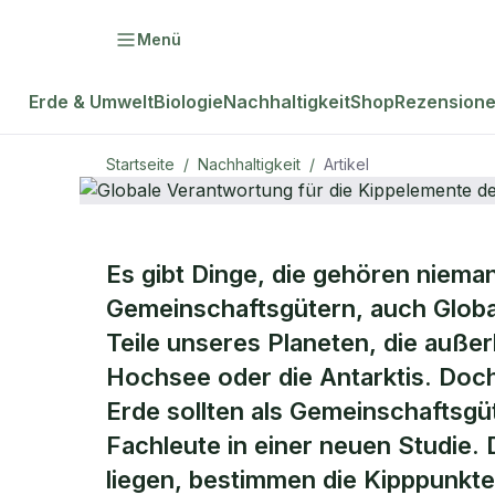
Menü
Erde & Umwelt
Biologie
Nachhaltigkeit
Shop
Rezension
Startseite
/
Nachhaltigkeit
/
Artikel
NACHHALTIGKEIT
Es gibt Dinge, die gehören niema
Globale Vera
Gemeinschaftsgütern, auch Globa
Teile unseres Planeten, die außer
Kippelement
Hochsee oder die Antarktis. Doc
Erde sollten als Gemeinschaftsgü
Fachleute in einer neuen Studie.
liegen, bestimmen die Kipppunkte 