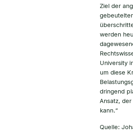
Ziel der an
gebeutelten
überschritt
werden heut
dagewesene
Rechtswisse
University 
um diese Kr
Belastungsg
dringend pl
Ansatz, der
kann.“
Quelle: Joh