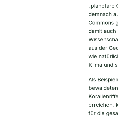
„planetare 
demnach auc
Commons gel
damit auch 
Wissenscha
aus der Geo
wie natürli
Klima und s
Als Beispie
bewaldeten
Korallenrif
erreichen, 
für die ges