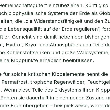
Gemeinschaftsgüter“ einzubeziehen. Künftig sol
h biophysikalische Systeme der Erde als Glob
ten, die „die Widerstandsfähigkeit und den Z
die Lebensqualität auf der Erde regulieren“, for
ftler. Gemeint sind damit neben den bisherig
-, Hydro-, Kryo- und Atmosphäre auch Teile d
che Kohlenstoffsenken und große Waldsysteme,
eine Kipppunkte erheblich beeinflussen.
le für solche kritischen Kippelemente nennt die
 Permafrost, tropische Regenwälder, Feuchtge
fe. Wenn diese Teile des Erdsystems ihren Kipp
könnten sie dauerhaft in einen neuen Zustand m
amte Erde übergehen – beispielsweise, wenn d