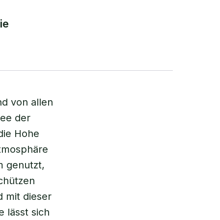
ie
d von allen
dee der
die Hohe
Atmosphäre
 genutzt,
schützen
d mit dieser
 lässt sich