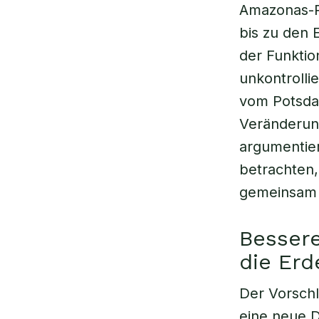
Amazonas-R
bis zu den 
der Funkti
unkontrolli
vom Potsdam
Veränderun
argumentier
betrachten,
gemeinsam 
Bessere
die Erd
Der Vorschl
eine neue D