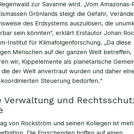
egenwald zur Savanne wird. „Vom Amazonas-
Eismassen Grönlands steigt die Gefahr, Veränd
onsweise des Erdsystems auszulösen, die unum
erbar sein könnten“, erklärt Erstautor Johan Ro
-Institut für Klimafolgenforschung. „Da diese
gen Menschen auf der ganzen Welt betreffen,
en wir, Kippelemente als planetarische Gemei
 die der Welt anvertraut wurden und daher ein
koordinierten Steuerung bedürfen.“
 Verwaltung und Rechtsschutz
e
ag von Rockström und seinen Kollegen ist mehr
efinition. Die Forschenden hoffen auf einen