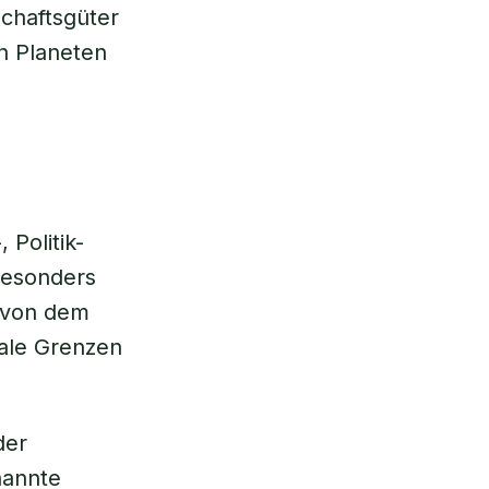
chaftsgüter
n Planeten
Politik-
Besonders
, von dem
nale Grenzen
der
nannte