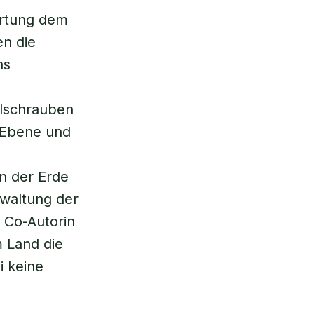
ortung dem
n die
ns
llschrauben
r Ebene und
n der Erde
waltung der
d Co-Autorin
 Land die
i keine