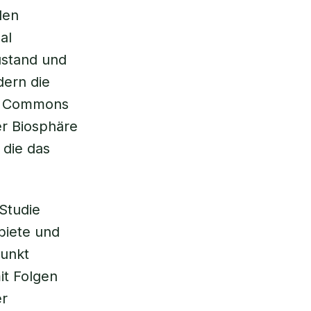
len
al
ustand und
dern die
en Commons
er Biosphäre
 die das
 Studie
biete und
punkt
it Folgen
er