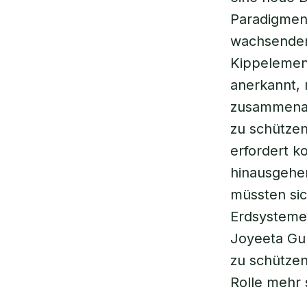
Paradigmen
wachsenden
Kippelement
anerkannt, 
zusammenarb
zu schützen
erfordert 
hinausgehen
müssten si
Erdsysteme 
Joyeeta Gup
zu schützen
Rolle mehr 