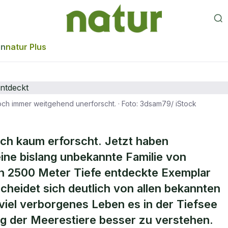
en
natur Plus
noch immer weitgehend unerforscht.
·
Foto: 3dsam79/ iStock
s der Tiefsee: N
och kaum erforscht. Jetzt haben
ine bislang unbekannte Familie von
e entdeckt
n 2500 Meter Tiefe entdeckte Exemplar
heidet sich deutlich von allen bekannten
viel verborgenes Leben es in der Tiefsee
ung der Meerestiere besser zu verstehen.