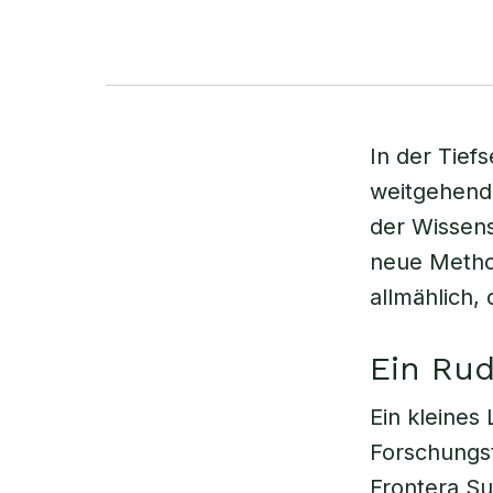
In der Tief
weitgehend 
der Wissens
neue Metho
allmählich,
Ein Rud
Ein kleines 
Forschungs
Frontera Su