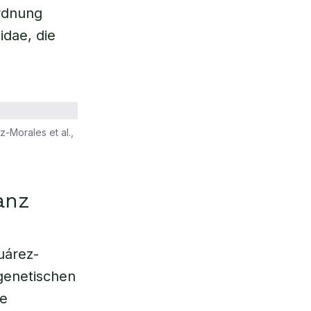
Ordnung
idae, die
-Morales et al.,
anz
uárez-
genetischen
ee