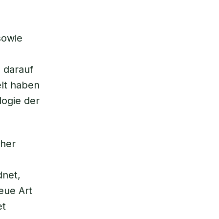
sowie
 darauf
elt haben
logie der
sher
dnet,
eue Art
et