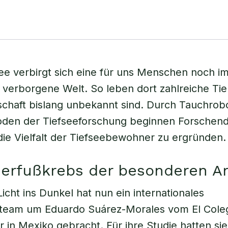
see verbirgt sich eine für uns Menschen noch 
verborgene Welt. So leben dort zahlreiche Tier
chaft bislang unbekannt sind. Durch Tauchrob
den der Tiefseeforschung beginnen Forschend
 die Vielfalt der Tiefseebewohner zu ergründen.
erfußkrebs der besonderen Ar
Licht ins Dunkel hat nun ein internationales
team um Eduardo Suárez-Morales vom El Coleg
r in Mexiko gebracht. Für ihre Studie hatten si