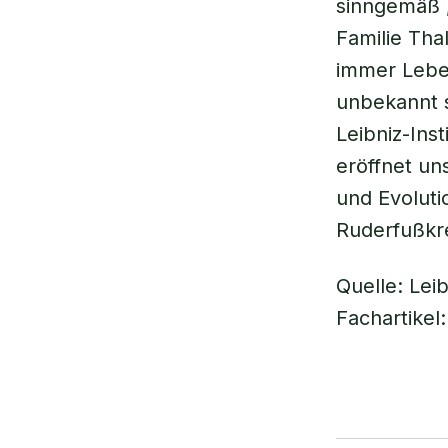
sinngemäß 
Familie Tha
immer Lebe
unbekannt 
Leibniz-Inst
eröffnet un
und Evolut
Ruderfußkr
Quelle: Leib
Fachartikel