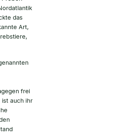
ordatlantik
ckte das
annte Art,
rebstiere,
ogenannten
gegen frei
ist auch ihr
che
 den
stand