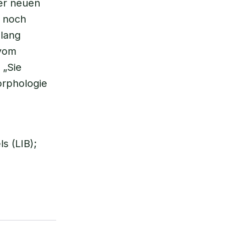
er neuen
e noch
slang
 vom
 „Sie
orphologie
s (LIB);