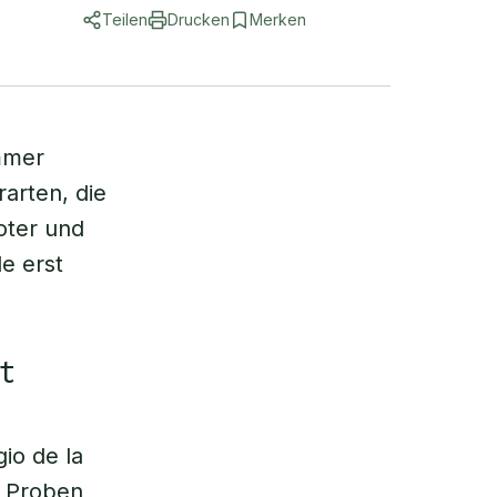
Teilen
Drucken
Merken
immer
arten, die
oter und
e erst
t
io de la
e Proben