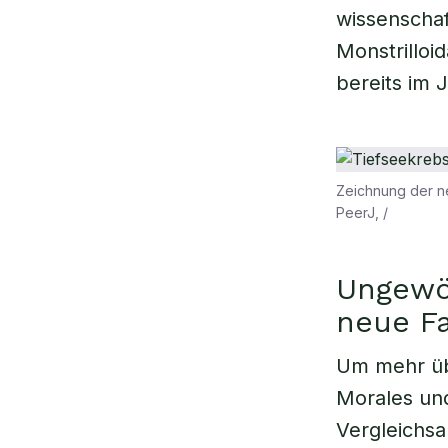
wissenschaf
Monstrilloid
bereits im 
Zeichnung der n
PeerJ, /
Ungewö
neue Fa
Um mehr üb
Morales un
Vergleichsa