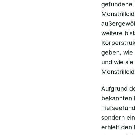
gefundene R
Monstrilloi
außergewöhn
weitere bis
Körperstru
geben, wie 
und wie sie
Monstrilloi
Aufgrund de
bekannten 
Tiefseefund
sondern ein
erhielt den