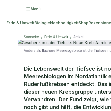
Menü
Erde & Umwelt
Biologie
Nachhaltigkeit
Shop
Rezension
Startseite
/
Erde & Umwelt
/
Artikel
Anders als flachere Meeresgebiete ist die Tiefsee 
ERDE & UMWELT
Geschenk au
Die Lebenswelt der Tiefsee ist n
Meeresbiologen im Nordatlantik e
Krebsfamili
Ruderfußkrebsen entdeckt. Das i
dieser neuen Krebsgruppe untersc
Verwandten. Der Fund zeigt, wie 
noch gibt und hilft, die Entwickl