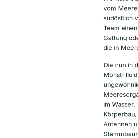
vom Meeresg
südöstlich
Team einen 
Gattung ode
die in Meer
Die nun in 
Monstrilloi
ungewöhnlic
Meeresorga
im Wasser, 
Körperbau, 
Antennen u
Stammbaum 