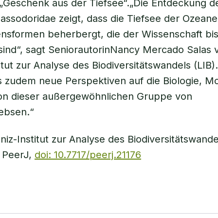
„Geschenk aus der Tiefsee“.„Die Entdeckung d
lassodoridae zeigt, dass die Tiefsee der Ozean
nsformen beherbergt, die der Wissenschaft bi
sind“, sagt SeniorautorinNancy Mercado Salas
itut zur Analyse des Biodiversitätswandels (LIB).
s zudem neue Perspektiven auf die Biologie, M
ion dieser außergewöhnlichen Gruppe von
ebsen.“
niz-Institut zur Analyse des Biodiversitätswandel
: PeerJ,
doi: 10.7717/peerj.21176