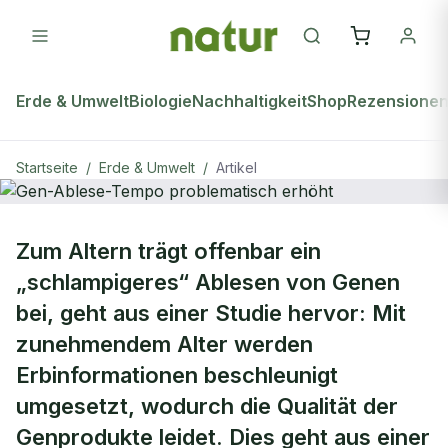
Erde & Umwelt
Biologie
Nachhaltigkeit
Shop
Rezensione
Startseite
/
Erde & Umwelt
/
Artikel
ERDE & UMWELT
Zum Altern trägt offenbar ein
Gen-Ablese-Tempo problematisch
„schlampigeres“ Ablesen von Genen
erhöht
bei, geht aus einer Studie hervor: Mit
zunehmendem Alter werden
Erbinformationen beschleunigt
umgesetzt, wodurch die Qualität der
Genprodukte leidet. Dies geht aus einer