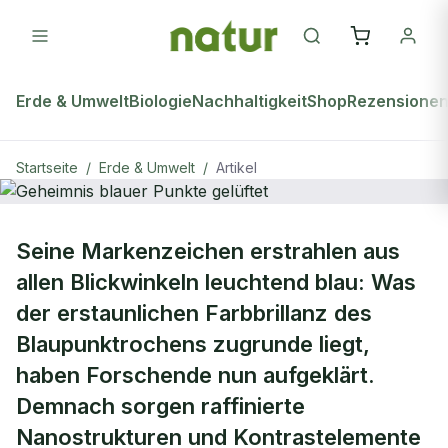
Erde & Umwelt
Biologie
Nachhaltigkeit
Shop
Rezensione
Startseite
/
Erde & Umwelt
/
Artikel
ERDE & UMWELT
Seine Markenzeichen erstrahlen aus
Geheimnis blauer Punkte gelüftet
allen Blickwinkeln leuchtend blau: Was
der erstaunlichen Farbbrillanz des
Blaupunktrochens zugrunde liegt,
haben Forschende nun aufgeklärt.
Demnach sorgen raffinierte
Nanostrukturen und Kontrastelemente