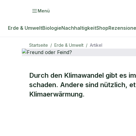
Menü
Erde & Umwelt
Biologie
Nachhaltigkeit
Shop
Rezension
Startseite
/
Erde & Umwelt
/
Artikel
ERDE & UMWELT
Durch den Klimawandel gibt es i
Freund oder
schaden. Andere sind nützlich, 
Klimaerwärmung.
Feind?