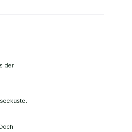
as der
dseeküste.
 Doch