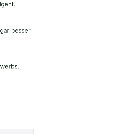
igent.
ogar besser
ewerbs.