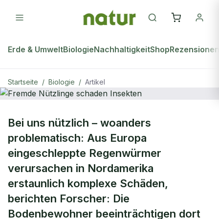
Erde & Umwelt
Biologie
Nachhaltigkeit
Shop
Rezensione
Startseite
/
Biologie
/
Artikel
BIOLOGIE
Bei uns nützlich – woanders
Fremde Nützlinge schaden Insekten
problematisch: Aus Europa
eingeschleppte Regenwürmer
verursachen in Nordamerika
erstaunlich komplexe Schäden,
berichten Forscher: Die
Bodenbewohner beeinträchtigen dort