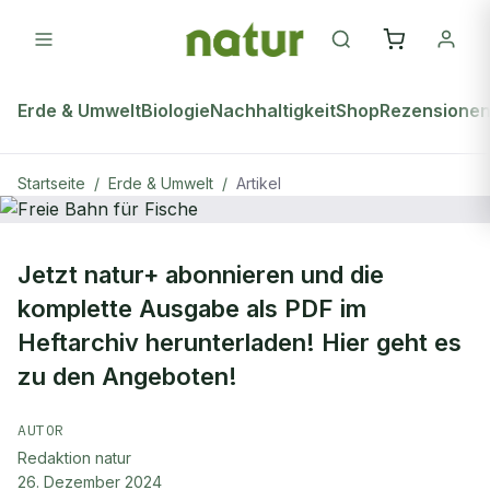
Erde & Umwelt
Biologie
Nachhaltigkeit
Shop
Rezensione
Startseite
/
Erde & Umwelt
/
Artikel
ERDE & UMWELT
Jetzt natur+ abonnieren und die
Freie Bahn für Fische
komplette Ausgabe als PDF im
Heftarchiv herunterladen! Hier geht es
zu den Angeboten!
AUTOR
Redaktion natur
26. Dezember 2024