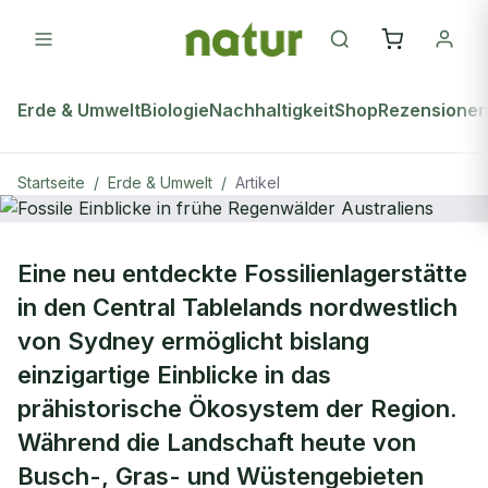
Erde & Umwelt
Biologie
Nachhaltigkeit
Shop
Rezensione
Startseite
/
Erde & Umwelt
/
Artikel
ERDE & UMWELT
Eine neu entdeckte Fossilienlagerstätte
Fossile Einblicke in frühe
in den Central Tablelands nordwestlich
Regenwälder Australiens
von Sydney ermöglicht bislang
einzigartige Einblicke in das
prähistorische Ökosystem der Region.
Während die Landschaft heute von
Busch-, Gras- und Wüstengebieten