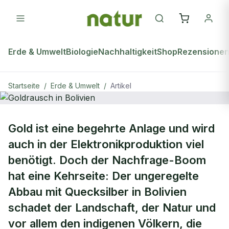
Erde & Umwelt
Biologie
Nachhaltigkeit
Shop
Rezensione
Startseite
/
Erde & Umwelt
/
Artikel
natur Plus
ERDE & UMWELT
Gold ist eine begehrte Anlage und wird
Goldrausch in Bolivien
auch in der Elektronikproduktion viel
benötigt. Doch der Nachfrage-Boom
hat eine Kehrseite: Der ungeregelte
Abbau mit Quecksilber in Bolivien
schadet der Landschaft, der Natur und
vor allem den indigenen Völkern, die