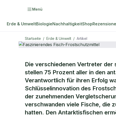
Menü
Erde & Umwelt
Biologie
Nachhaltigkeit
Shop
Rezension
Startseite
/
Erde & Umwelt
/
Artikel
ERDE & UMWELT
Die verschiedenen Vertreter der 
Faszinierend
stellen 75 Prozent aller in den 
Verantwortlich für ihren Erfolg w
Frostschutzm
Schlüsselinnovation des Frostsc
der zunehmenden Vergletscherung
verschwanden viele Fische, die 
hatten. Den Antarktisfischen erm