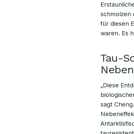
Erstaunlich
schmolzen d
für diesen E
waren. Es h
Tau-Sc
Neben
„Diese Entd
biologische
sagt Cheng.
Nebeneffekt
Antarktisfi
tauresisten