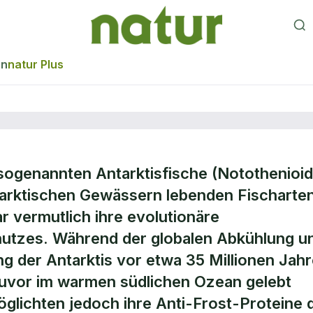
en
natur Plus
sogenannten Antarktisfische (Notothenioid
es Fisch-
antarktischen Gewässern lebenden Fischarte
ar vermutlich ihre evolutionäre
ittel
hutzes. Während der globalen Abkühlung u
 der Antarktis vor etwa 35 Millionen Jah
zuvor im warmen südlichen Ozean gelebt
öglichten jedoch ihre Anti-Frost-Proteine 