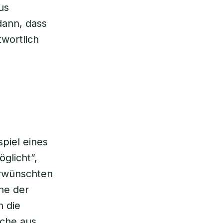
us
dann, dass
twortlich
piel eines
glicht”,
erwünschten
ine der
h die
sche aus.