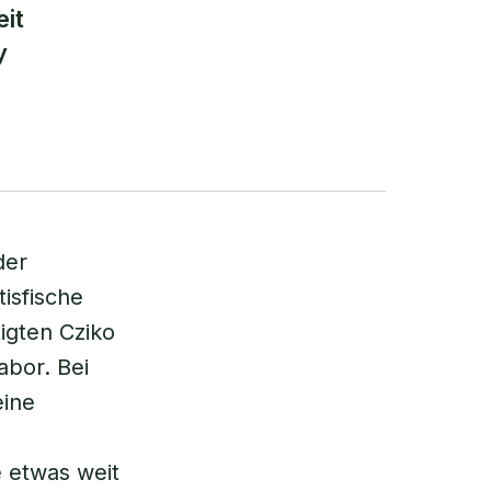
eit
y
der
tisfische
tigten Cziko
abor. Bei
eine
e etwas weit