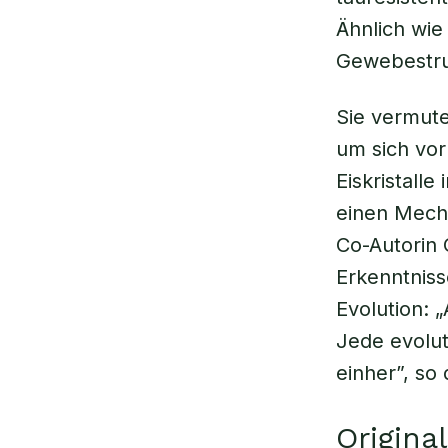
Ähnlich wie
Gewebestru
Sie vermute
um sich vor
Eiskristall
einen Mecha
Co-Autorin C
Erkenntniss
Evolution:
Jede evolut
einher”, so 
Origina