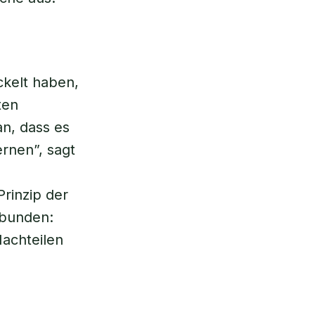
ckelt haben,
ten
an, dass es
rnen”, sagt
Prinzip der
rbunden:
achteilen