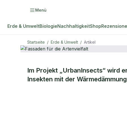
Menü
Erde & Umwelt
Biologie
Nachhaltigkeit
Shop
Rezension
Startseite
/
Erde & Umwelt
/
Artikel
ERDE & UMWELT
Im Projekt „UrbanInsects“ wird 
Fassaden für
Insekten mit der Wärmedämmung 
Artenvielfalt