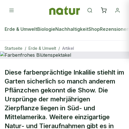
Erde & Umwelt
Biologie
Nachhaltigkeit
Shop
Rezensione
Startseite
/
Erde & Umwelt
/
Artikel
ERDE & UMWELT
Diese farbenprächtige Inkalilie stiehlt im
Farbenfrohes Blütenspektakel
Garten sicherlich so manch anderem
Pflänzchen gekonnt die Show. Die
Ursprünge der mehrjährigen
Zierpflanze liegen in Süd- und
Mittelamerika. Weitere einzigartige
Natur- und Tieraufnahmen gibt es in