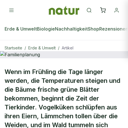
Erde & Umwelt
Biologie
Nachhaltigkeit
Shop
Rezensione
Startseite
/
Erde & Umwelt
/
Artikel
natur Plus
ERDE & UMWELT
Wenn im Frühling die Tage länger
Familienplanung
werden, die Temperaturen steigen und
die Bäume frische grüne Blätter
bekommen, beginnt die Zeit der
Tierkinder. Vogelküken schlüpfen aus
ihren Eiern, Lämmchen tollen über die
Weiden, und im Wald tummeln sich