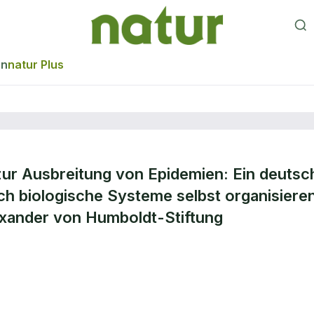
en
natur Plus
ur Ausbreitung von Epidemien: Ein deutsc
er Dynamik auf
ich biologische Systeme selbst organisiere
exander von Humboldt-Stiftung