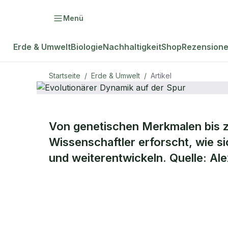
Menü
Erde & Umwelt
Biologie
Nachhaltigkeit
Shop
Rezension
Startseite
/
Erde & Umwelt
/
Artikel
ERDE & UMWELT
Von genetischen Merkmalen bis z
Evolutionär
Wissenschaftler erforscht, wie s
und weiterentwickeln. Quelle: Al
der Spur