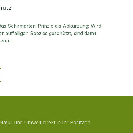
hutz
 das Schirmarten-Prinzip als Abkürzung: Wird
 auffälligen Spezies geschützt, sind damit
iteren…
Natur und Umwelt direkt in Ihr Postfach.