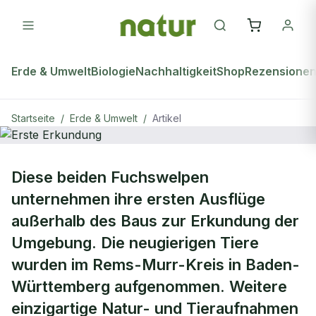
Erde & Umwelt
Biologie
Nachhaltigkeit
Shop
Rezensione
Startseite
/
Erde & Umwelt
/
Artikel
ERDE & UMWELT
Diese beiden Fuchswelpen
Erste Erkundung
unternehmen ihre ersten Ausflüge
außerhalb des Baus zur Erkundung der
Umgebung. Die neugierigen Tiere
wurden im Rems-Murr-Kreis in Baden-
Württemberg aufgenommen. Weitere
einzigartige Natur- und Tieraufnahmen