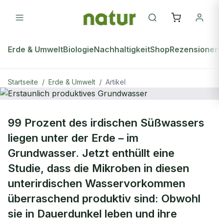
Erde & Umwelt
Biologie
Nachhaltigkeit
Shop
Rezensione
Startseite
/
Erde & Umwelt
/
Artikel
ERDE & UMWELT
99 Prozent des irdischen Süßwassers
Erstaunlich produktives
liegen unter der Erde – im
Grundwasser
Grundwasser. Jetzt enthüllt eine
Studie, dass die Mikroben in diesen
unterirdischen Wasservorkommen
überraschend produktiv sind: Obwohl
sie in Dauerdunkel leben und ihre