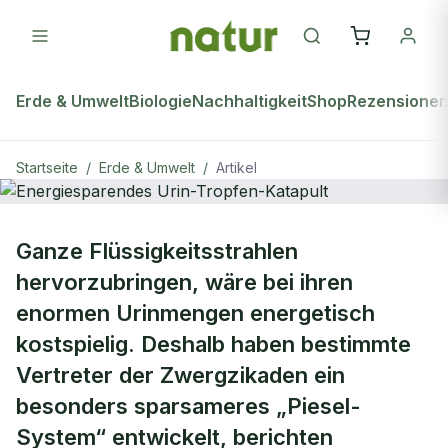
Erde & Umwelt
Biologie
Nachhaltigkeit
Shop
Rezensione
Startseite
/
Erde & Umwelt
/
Artikel
ERDE & UMWELT
Ganze Flüssigkeitsstrahlen
Energiesparendes Urin-Tropfen-
hervorzubringen, wäre bei ihren
Katapult
enormen Urinmengen energetisch
kostspielig. Deshalb haben bestimmte
Vertreter der Zwergzikaden ein
besonders sparsameres „Piesel-
System“ entwickelt, berichten