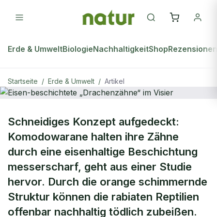
Erde & Umwelt
Biologie
Nachhaltigkeit
Shop
Rezensione
Startseite
/
Erde & Umwelt
/
Artikel
ERDE & UMWELT
Schneidiges Konzept aufgedeckt:
Eisen-beschichtete „Drachenzähne“
Komodowarane halten ihre Zähne
im Visier
durch eine eisenhaltige Beschichtung
messerscharf, geht aus einer Studie
hervor. Durch die orange schimmernde
Struktur können die rabiaten Reptilien
offenbar nachhaltig tödlich zubeißen.