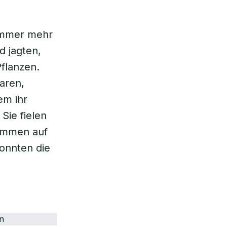
ommer mehr
d jagten,
flanzen.
aren,
em ihr
Sie fielen
wammen auf
onnten die