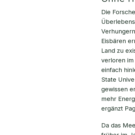
Die Forsche
Überlebenss
Verhungern 
Eisbären er
Land zu exi
verloren im
einfach hin
State Unive
gewissen en
mehr Energ
ergänzt Pa
Da das Mee