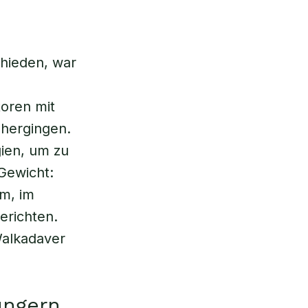
chieden, war
oren mit
nhergingen.
ien, um zu
Gewicht:
m, im
erichten.
Walkadaver
ungern