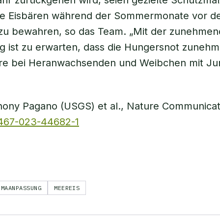
Jahr zurückgehen wird, seien gezielte Schutz
die Eisbären während der Sommermonate vor 
zu bewahren, so das Team. „Mit der zunehme
 ist zu erwarten, dass die Hungersnot zunehm
re bei Heranwachsenden und Weibchen mit Jun
thony Pagano (USGS) et al., Nature Communica
1467-023-44682-1
IMAANPASSUNG
MEEREIS