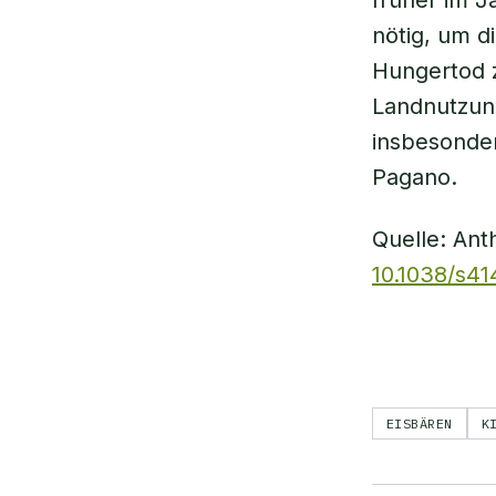
früher im 
nötig, um 
Hungertod 
Landnutzung
insbesonde
Pagano.
Quelle: An
10.1038/s4
EISBÄREN
K