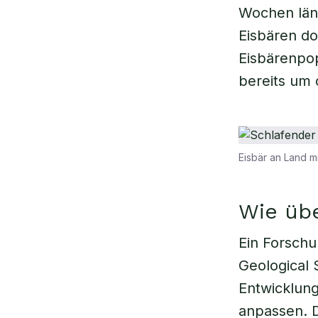
Wochen län
Eisbären do
Eisbärenpop
bereits um
Eisbär an Land 
Wie üb
Ein Forsch
Geological 
Entwicklung
anpassen. D