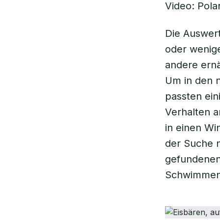
Video: Pola
Die Auswer
oder wenige
andere ernä
Um in den 
passten ein
Verhalten a
in einen Wi
der Suche n
gefundenen
Schwimmens