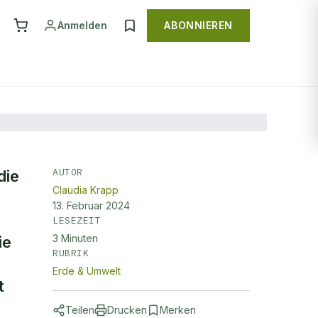
Anmelden
ABONNIEREN
AUTOR
die
Claudia Krapp
er
13. Februar 2024
LESEZEIT
3
Minuten
ie
RUBRIK
Erde & Umwelt
t
Teilen
Drucken
Merken