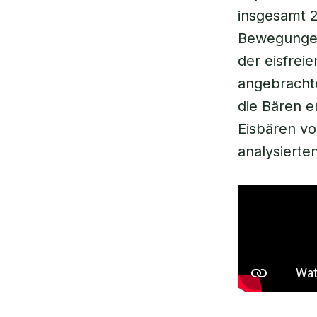
insgesamt 2
Bewegungen
der eisfrei
angebracht
die Bären e
Eisbären v
analysierten