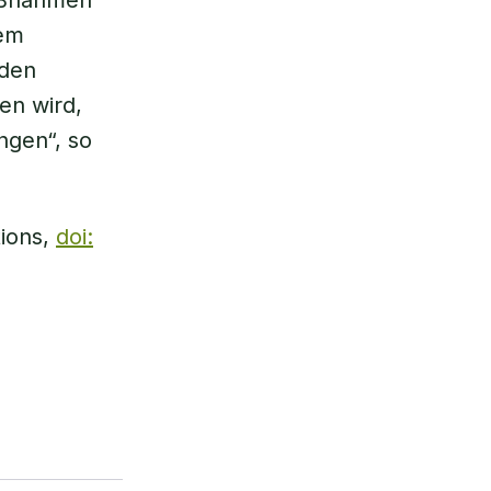
maßnahmen
dem
nden
en wird,
gen“, so
tions,
doi: