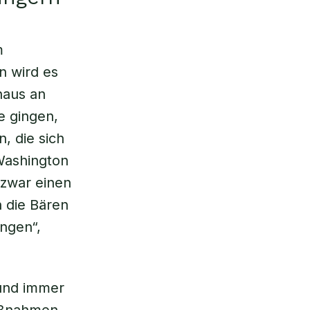
m
n wird es
naus an
e gingen,
, die sich
 Washington
 zwar einen
 die Bären
ngen“,
 und immer