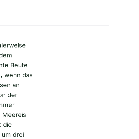
alerweise
 dem
chte Beute
n, wenn das
ssen an
on der
immer
e Meereis
 die
s um drei