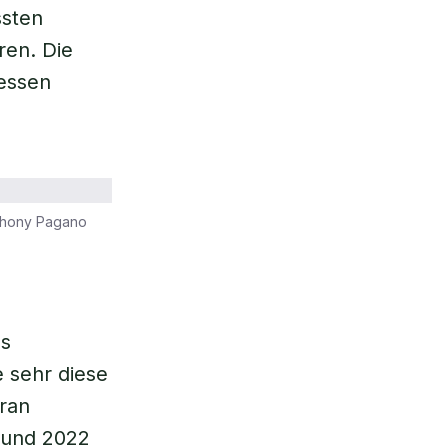
sten
ren. Die
dessen
nthony Pagano
es
 sehr diese
aran
 und 2022