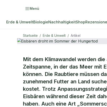
Menü
Erde & Umwelt
Biologie
Nachhaltigkeit
Shop
Rezension
Startseite
/
Erde & Umwelt
/
Artikel
ERDE & UMWELT
Mit dem Klimawandel werden die 
Eisbären dr
Zeitspanne, in der das Meer mit 
können. Die Raubtiere müssen d
Hungertod
zunehmend Futter an Land suchen
kostet. Trotz Anpassungsstrategi
Eisbären während dieser Zeit dah
haben. Auch eine Art „Sommerschl