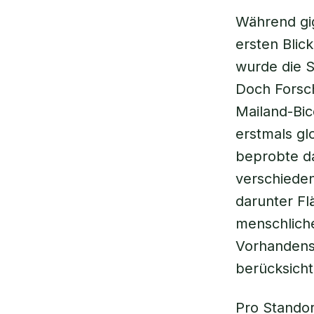
Während gig
ersten Blick
wurde die Si
Doch Forsch
Mailand-Bi
erstmals gl
beprobte d
verschiede
darunter Fl
menschliche
Vorhandens
berücksichti
Pro Standor