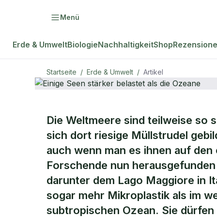
Menü
Erde & Umwelt
Biologie
Nachhaltigkeit
Shop
Rezension
Startseite
/
Erde & Umwelt
/
Artikel
ERDE & UMWELT
Die Weltmeere sind teilweise so 
Einige Seen 
sich dort riesige Müllstrudel geb
auch wenn man es ihnen auf den e
die Ozeane
Forschende nun herausgefunden h
darunter dem Lago Maggiore in It
sogar mehr Mikroplastik als im w
subtropischen Ozean. Sie dürfen