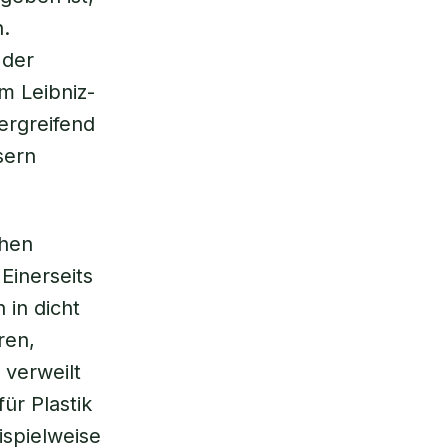
n.
 der
m Leibniz-
ergreifend
sern
chen
Einerseits
 in dicht
ren,
 verweilt
ür Plastik
ispielweise