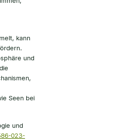
wimmen,
melt, kann
ördern.
osphäre und
die
chanismen,
ie Seen bei
ogie und
1586-023-