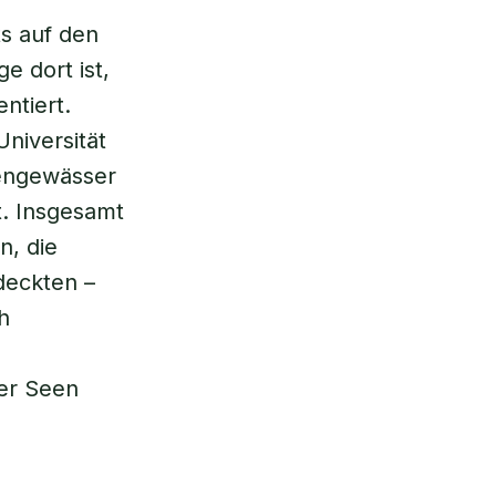
s auf den
e dort ist,
ntiert.
niversität
nengewässer
t. Insgesamt
n, die
eckten –
h
er Seen