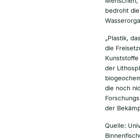
Menschen, d
bedroht die
Wasserorga
„Plastik, d
die Freiset
Kunststoffe
der Lithosp
biogeochem
die noch ni
Forschungsk
der Bekämpf
Quelle: Uni
Binnenfisch