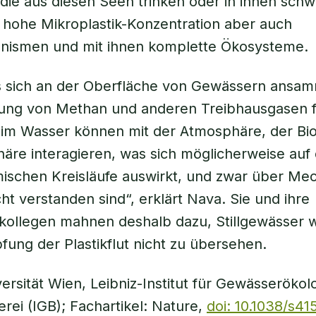
ie aus diesen Seen trinken oder in ihnen sch
 hohe Mikroplastik-Konzentration aber auch
nismen und mit ihnen komplette Ökosysteme.
as sich an der Oberfläche von Gewässern ansam
zung von Methan und anderen Treibhausgasen f
 im Wasser können mit der Atmosphäre, der Bi
häre interagieren, was sich möglicherweise auf 
ischen Kreisläufe auswirkt, und zwar über Me
cht verstanden sind“, erklärt Nava. Sie und ihre
ollegen mahnen deshalb dazu, Stillgewässer w
ung der Plastikflut nicht zu übersehen.
versität Wien, Leibniz-Institut für Gewässerökol
erei (IGB); Fachartikel: Nature,
doi: 10.1038/s4