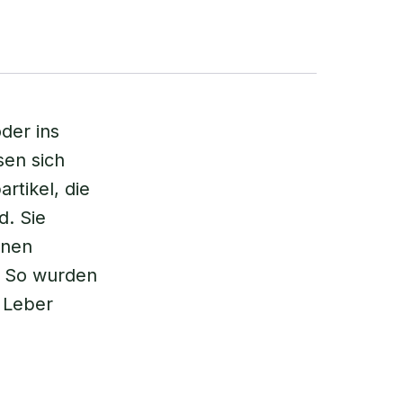
der ins
sen sich
rtikel, die
d. Sie
inen
. So wurden
r Leber