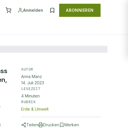
Anmelden
ABONNIEREN
AUTOR
ass
Anna Manz
als
en,
14. Juli 2023
LESEZEIT
4
Minuten
RUBRIK
–
Erde & Umwelt
n
Teilen
Drucken
Merken