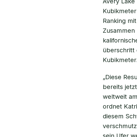
Avery Lake 
Kubikmeter 
Ranking mit
Zusammen m
kalifornisc
überschritt
Kubikmeter
„Diese Resu
bereits jet
weltweit am
ordnet Katr
diesem Schw
verschmutz
sein Ufer w