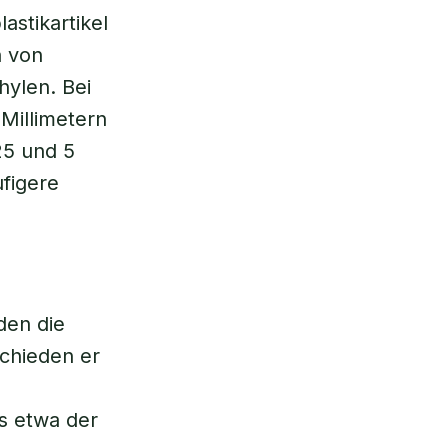
astikartikel
n von
hylen. Bei
Millimetern
25 und 5
ufigere
den die
chieden er
es etwa der