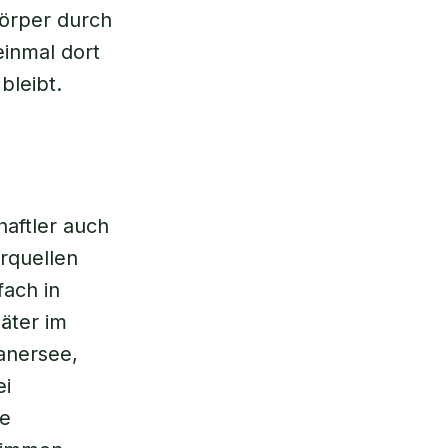
örper durch
inmal dort
bleibt.
aftler auch
rquellen
fach in
äter im
anersee,
ei
ie