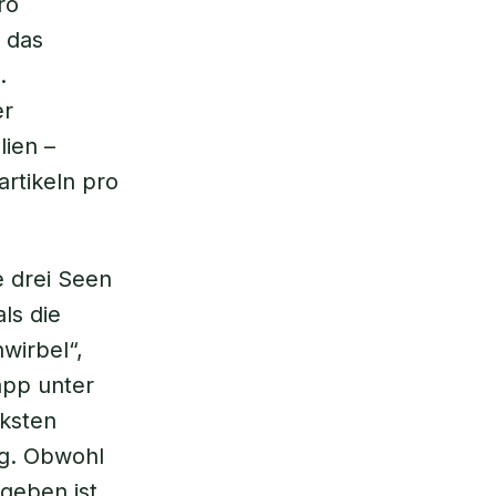
ro
 das
.
er
lien –
artikeln pro
e drei Seen
ls die
wirbel“,
app unter
rksten
rg. Obwohl
geben ist,