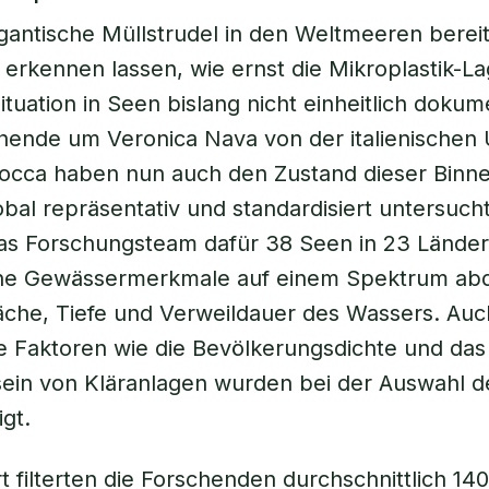
antische Müllstrudel in den Weltmeeren bereit
 erkennen lassen, wie ernst die Mikroplastik-Lag
tuation in Seen bislang nicht einheitlich dokume
ende um Veronica Nava von der italienischen U
cocca haben nun auch den Zustand dieser Bin
obal repräsentativ und standardisiert untersuch
as Forschungsteam dafür 38 Seen in 23 Länder
ne Gewässermerkmale auf einem Spektrum abd
äche, Tiefe und Verweildauer des Wassers. Auc
 Faktoren wie die Bevölkerungsdichte und das
ein von Kläranlagen wurden bei der Auswahl d
gt.
t filterten die Forschenden durchschnittlich 140