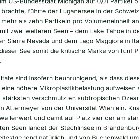
im US-Bundesstaat Michigan auf 0,01 Partikel p
brachte, führte der Luganersee in der Schweiz
 mehr als zehn Partikeln pro Volumeneinheit an
it zwei weiteren Seen – dem Lake Tahoe in d
hen Sierra Nevada und dem Lago Maggiore in Ita
 dieser See somit die kritische Marke von fünf P
.
ltate sind insofern beunruhigend, als dass dies
zt eine höhere Mikroplastikbelastung aufweisen a
 stärksten verschmutzten subtropischen Ozean
in Attermeyer von der Universität Wien ein. Kn
ellenwert und damit auf Platz vier der am stä
ten Seen landet der Stechlinsee in Brandenbu
eitestgehend natürlich und von Buchenwald um