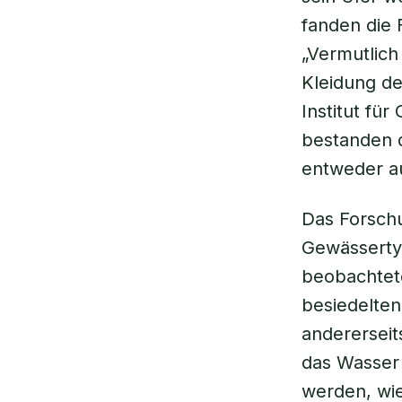
fanden die 
„Vermutlich
Kleidung de
Institut fü
bestanden d
entweder au
Das Forsch
Gewässertyp
beobachtete
besiedelten
andererseit
das Wasser 
werden, wie