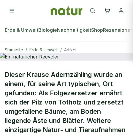
Erde & Umwelt
Biologie
Nachhaltigkeit
Shop
Rezensione
Startseite
/
Erde & Umwelt
/
Artikel
ERDE & UMWELT
Dieser Krause Adernzähling wurde an
Ein natürlicher Recycler
einem, für seine Art typischen, Ort
gefunden: Als Folgezersetzer ernährt
sich der Pilz von Totholz und zersetzt
umgefallene Bäume, am Boden
liegende Äste und Blätter. Weitere
einzigartige Natur- und Tieraufnahmen